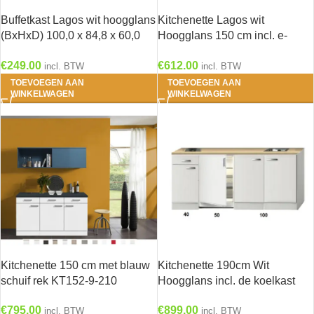
Buffetkast Lagos wit hoogglans
Kitchenette Lagos wit
(BxHxD) 100,0 x 84,8 x 60,0
Hoogglans 150 cm incl. e-
cm U106-9
kookplaat HRG-0389
€
249.00
€
612.00
incl. BTW
incl. BTW
TOEVOEGEN AAN
TOEVOEGEN AAN
WINKELWAGEN
WINKELWAGEN
Kitchenette 150 cm met blauw
Kitchenette 190cm Wit
schuif rek KT152-9-210
Hoogglans incl. de koelkast
HRF-4600
€
795.00
€
899.00
incl. BTW
incl. BTW