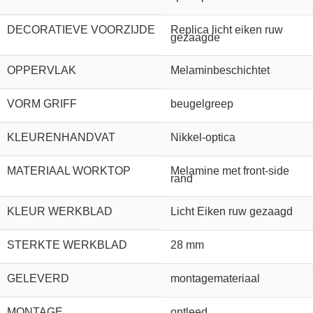
DECORATIEVE VOORZIJDE
Replica licht eiken ruw
gezaagde
OPPERVLAK
Melaminbeschichtet
VORM GRIFF
beugelgreep
KLEURENHANDVAT
Nikkel-optica
MATERIAAL WORKTOP
Melamine met front-side
rand
KLEUR WERKBLAD
Licht Eiken ruw gezaagd
STERKTE WERKBLAD
28 mm
GELEVERD
montagemateriaal
MONTAGE
ontleed