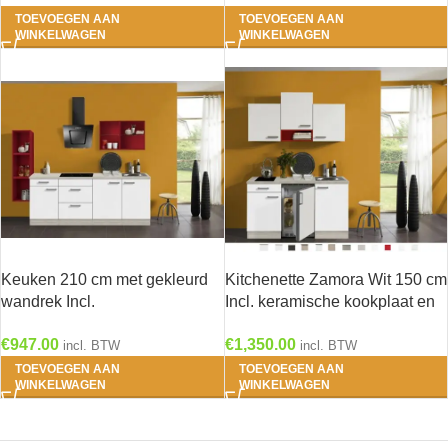
TOEVOEGEN AAN
TOEVOEGEN AAN
WINKELWAGEN
WINKELWAGEN
Keuken 210 cm met gekleurd
Kitchenette Zamora Wit 150 cm
wandrek Incl.
Incl. keramische kookplaat en
Inbouwapparatuur KT242E-9-
rvs spoelbak KT159-9-543
€
947.00
€
1,350.00
634
incl. BTW
incl. BTW
TOEVOEGEN AAN
TOEVOEGEN AAN
WINKELWAGEN
WINKELWAGEN