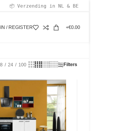
Verzending in NL & BE
📦
IN / REGISTER
€
0.00
Filters
8
24
100
50
50