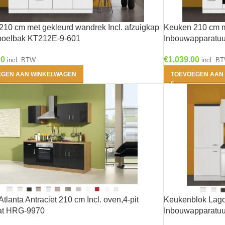
Producttags
10 cm met gekleurd wandrek Incl. afzuigkap
Keuken 210 cm me
spoelbak KT212E-9-601
Inbouwapparatuu
00
€
1,039.00
incl. BTW
incl. B
Antraciet
(2)
EGEN AAN WINKELWAGEN
TOEVOEGEN AAN
Beton look
(0)
Grijs-Bruin
(0)
Houtnerf
(1)
Rood
(1)
Wit
(3)
Zwart
(2)
tlanta Antraciet 210 cm Incl. oven,4-pit
Keukenblok Lagos
1- Bengt - Wit mat
at HRG-9970
Inbouwapparatuu
(0)