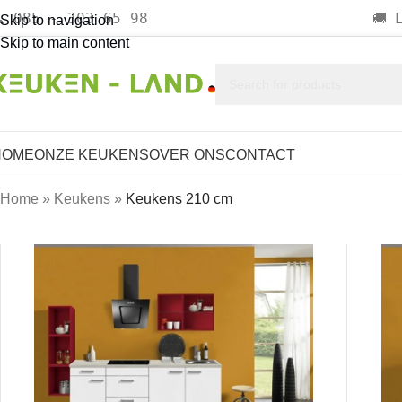
085 - 303 65 98

🚚
Skip to navigation
Skip to main content
HOME
ONZE KEUKENS
OVER ONS
CONTACT
Home
»
Keukens
»
Keukens 210 cm