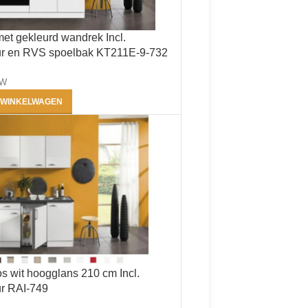
t gekleurd wandrek Incl.
r en RVS spoelbak KT211E-9-732
TW
 WINKELWAGEN
 wit hoogglans 210 cm Incl.
r RAI-749