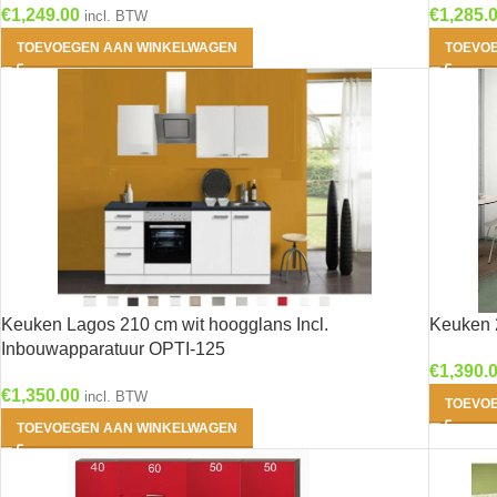
€
1,249.00
€
1,285.
incl. BTW
TOEVOEGEN AAN WINKELWAGEN
TOEVO
Keuken Lagos 210 cm wit hoogglans Incl.
Keuken 
Inbouwapparatuur OPTI-125
€
1,390.
€
1,350.00
incl. BTW
TOEVO
TOEVOEGEN AAN WINKELWAGEN