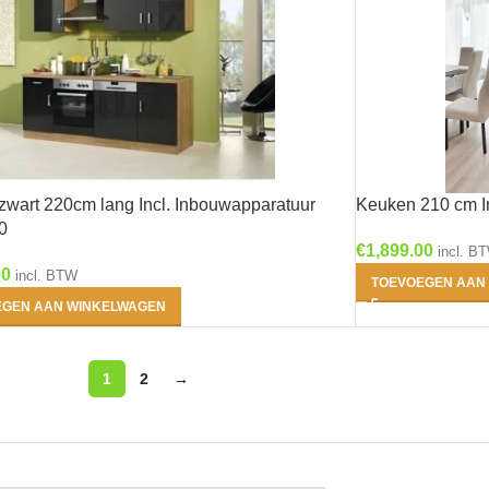
glans
(0)
7- Jonte - Antraciet
glans
(0)
8- Rurik - Wit
zwart 220cm lang Incl. Inbouwapparatuur
Keuken 210 cm I
glans
(0)
0
€
1,899.00
incl. B
00
incl. BTW
TOEVOEGEN AAN
EGEN AAN WINKELWAGEN
1
2
→