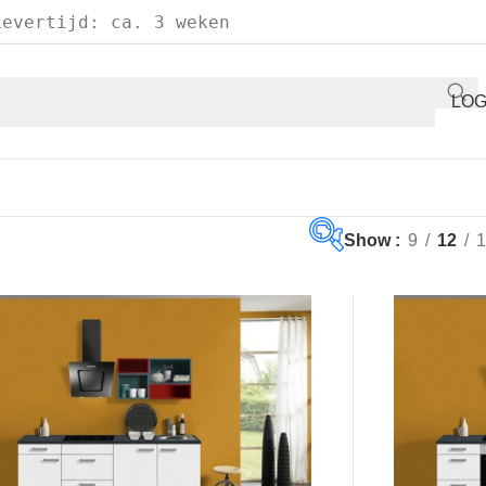
Levertijd: ca. 3 weken
LOG
Show
9
12
1
€947
€2,6
947
1,373
1,799
2,6
Op voorraad
Aanbieding
(1)