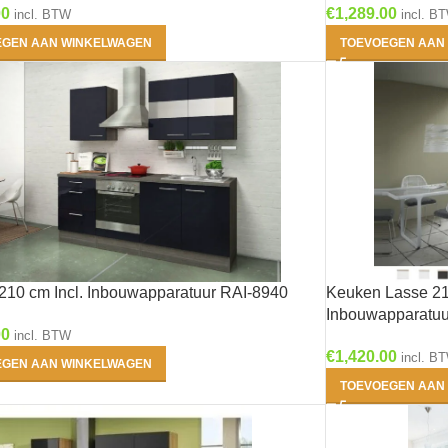
00
€
1,289.00
incl. BTW
incl. B
EGEN AAN WINKELWAGEN
TOEVOEGEN AAN
2- Erik - Houtberf
mat
(0)
3- Ingvar -
Antraciet mat
(0)
4- Matten - Grijs
mat
(0)
210 cm Incl. Inbouwapparatuur RAI-8940
Keuken Lasse 210
Inbouwapparatuu
00
5- Arvid - Wit glans
incl. BTW
€
1,420.00
incl. B
(0)
EGEN AAN WINKELWAGEN
TOEVOEGEN AAN
6- Linus - Antraciet