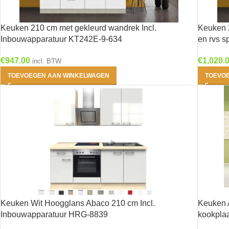
Keuken 210 cm met gekleurd wandrek Incl.
Keuken 2
Inbouwapparatuur KT242E-9-634
en rvs 
€
947.00
€
1,020.
incl. BTW
TOEVOEGEN AAN WINKELWAGEN
TOEVO
Keuken Wit Hoogglans Abaco 210 cm Incl.
Keuken A
Inbouwapparatuur HRG-8839
kookpla