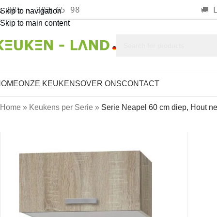
085 - 303 65 98

🚚
Skip to navigation
Skip to main content
HOME
ONZE KEUKENS
OVER ONS
CONTACT
Home
»
Keukens per Serie
»
Serie Neapel 60 cm diep, Hout ne