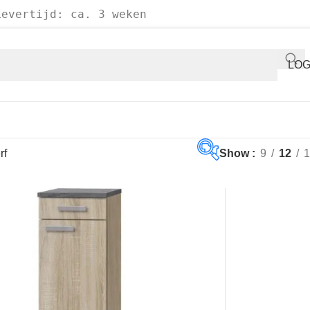
Levertijd: ca. 3 weken
LOG
rf
Show
9
12
1
€40
€1,9
40
530
1,020
1,9
Op voorraad
Aanbieding
(3)