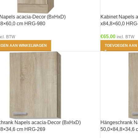
Producttags
 Napels acacia-Decor (BxHxD)
Kabinet Napels 
,8×60,0 cm HRG-980
x84,8×60,0 HRG
€
65.00
ncl. BTW
incl. BTW
Antraciet
(0)
EGEN AAN WINKELWAGEN
TOEVOEGEN AAN
Beton look
(0)
Grijs-Bruin
(1)
Houtnerf
(1)
Rood
(0)
Wit
(1)
Zwart
(0)
hrank Napels acacia-Decor (BxHxD)
Hängeschrank Na
1- Bengt - Wit mat
,8×34,6 cm HRG-269
50,0×84,8×34,6
(0)