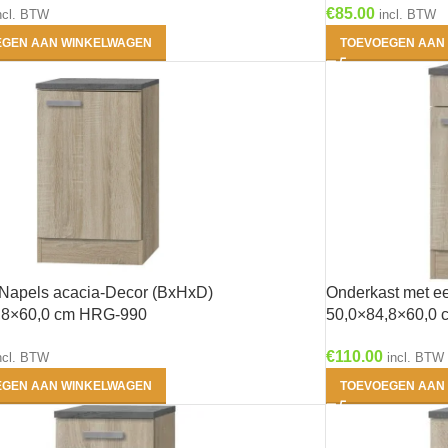
€
85.00
ncl. BTW
incl. BTW
EGEN AAN WINKELWAGEN
TOEVOEGEN AAN
2- Erik - Houtberf
mat
(0)
3- Ingvar -
Antraciet mat
(0)
4- Matten - Grijs
mat
(0)
 Napels acacia-Decor (BxHxD)
Onderkast met e
,8×60,0 cm HRG-990
50,0×84,8×60,0
5- Arvid - Wit glans
€
110.00
ncl. BTW
incl. BTW
(0)
EGEN AAN WINKELWAGEN
TOEVOEGEN AAN
6- Linus - Antraciet