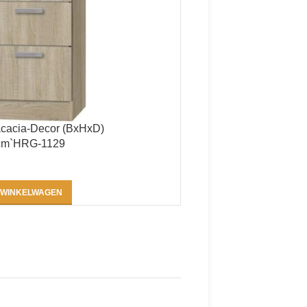
acacia-Decor (BxHxD)
 cm`HRG-1129
 WINKELWAGEN