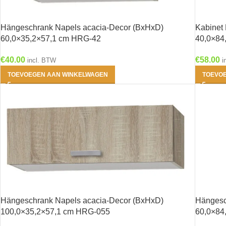
Hängeschrank Napels acacia-Decor (BxHxD)
Kabinet
60,0×35,2×57,1 cm HRG-42
40,0×84
€
40.00
€
58.00
incl. BTW
i
TOEVOEGEN AAN WINKELWAGEN
TOEVO
Hängeschrank Napels acacia-Decor (BxHxD)
Hängesc
100,0×35,2×57,1 cm HRG-055
60,0×84