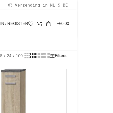
Verzending in NL & BE
📦
IN / REGISTER
€
0.00
Filters
8
24
100
99
99