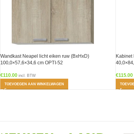
Wandkast Neapel licht eiken ruw (BxHxD)
Kabinet
100,0×57,6×34,6 cm OPTI-52
40,0×84
€
110.00
€
115.00
incl. BTW
TOEVOEGEN AAN WINKELWAGEN
TOEVO