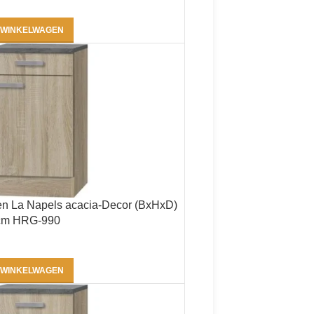
 WINKELWAGEN
en La Napels acacia-Decor (BxHxD)
 cm HRG-990
 WINKELWAGEN