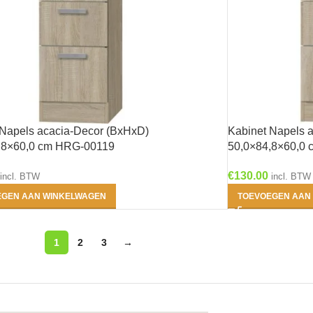
glans
(0)
7- Jonte - Antraciet
glans
(0)
8- Rurik - Wit
 Napels acacia-Decor (BxHxD)
Kabinet Napels 
glans
(0)
,8×60,0 cm HRG-00119
50,0×84,8×60,0
€
130.00
incl. BTW
incl. BTW
EGEN AAN WINKELWAGEN
TOEVOEGEN AAN
1
2
3
→