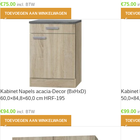
€
75.00
€
75.00
incl. BTW
i
TOEVOEGEN AAN WINKELWAGEN
TOEVO
Kabinet Napels acacia-Decor (BxHxD)
Kabinet
60,0×84,8×60,0 cm HRF-195
50,0×84
€
94.00
€
99.00
incl. BTW
i
TOEVOEGEN AAN WINKELWAGEN
TOEVO