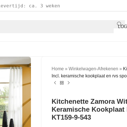
Levertijd: ca. 3 weken
LOG
Home
»
Winkelwagen-Afrekenen
»
K
Incl. keramische kookplaat en rvs s
Kitchenette Zamora Wit
Keramische Kookplaat
KT159-9-543