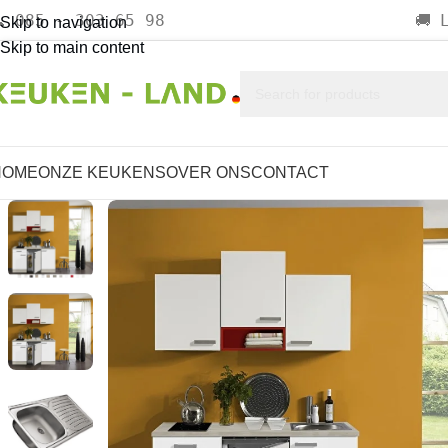
085 - 303 65 98

🚚
Skip to navigation
Skip to main content
HOME
ONZE KEUKENS
OVER ONS
CONTACT