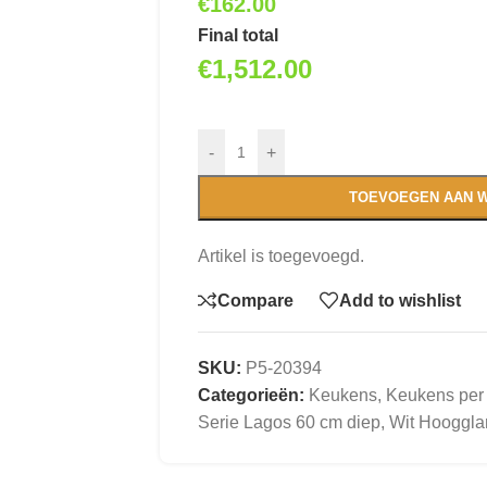
€
162.00
Final total
€
1,512.00
-
+
TOEVOEGEN AAN 
Artikel is toegevoegd.
Compare
Add to wishlist
SKU:
P5-20394
Categorieën:
Keukens
,
Keukens per
Serie Lagos 60 cm diep, Wit Hooggla