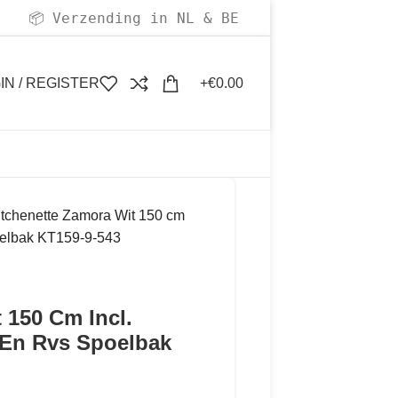
Verzending in NL & BE
📦
IN / REGISTER
€
0.00
itchenette Zamora Wit 150 cm
poelbak KT159-9-543
 150 Cm Incl.
 En Rvs Spoelbak