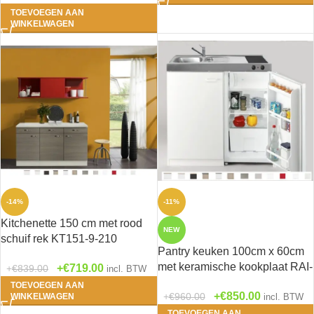
TOEVOEGEN AAN
WINKELWAGEN
-14%
-11%
Kitchenette 150 cm met rood
NEW
schuif rek KT151-9-210
Pantry keuken 100cm x 60cm
met keramische kookplaat RAI-
€
719.00
€
839.00
incl. BTW
5643
TOEVOEGEN AAN
€
850.00
€
960.00
WINKELWAGEN
incl. BTW
TOEVOEGEN AAN