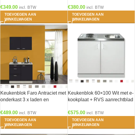
losse rvs spoelbak HRG-103
spoelbak RAI-4430
€
349.00
€
380.00
incl. BTW
incl. BTW
TOEVOEGEN AAN
TOEVOEGEN AAN
WINKELWAGEN
WINKELWAGEN
Keukenblok Faro Antraciet met
Keukenblok 60×100 Wit met e-
onderkast 3 x laden en
kookplaat + RVS aanrechtblad
bovenkast 100 x 60 cm OPTI-
RAI-199
€
489.00
€
575.00
0103
incl. BTW
incl. BTW
TOEVOEGEN AAN
TOEVOEGEN AAN
WINKELWAGEN
WINKELWAGEN