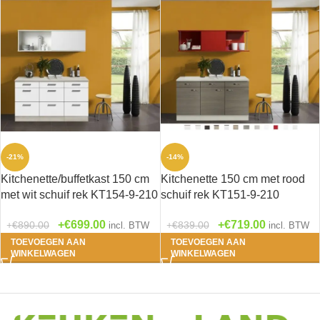
-21%
-14%
Kitchenette/buffetkast 150 cm
Kitchenette 150 cm met rood
met wit schuif rek KT154-9-210
schuif rek KT151-9-210
€
699.00
€
719.00
€
890.00
€
839.00
incl. BTW
incl. BTW
TOEVOEGEN AAN
TOEVOEGEN AAN
WINKELWAGEN
WINKELWAGEN