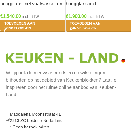
hoogglans met vaatwasser en
hoogglans incl.
koelkast en kookplaat RAI-
Inbouwapparatuur OPTI-125
€
1,540.00
€
1,900.00
4534
incl. BTW
incl. BTW
TOEVOEGEN AAN
TOEVOEGEN AAN
WINKELWAGEN
WINKELWAGEN
Wil jij ook de nieuwste trends en ontwikkelingen
bijhouden op het gebied van Keukenblokken? Laat je
inspireren door het ruime online aanbod van Keuken-
Land.
Magdalena Moonsstraat 41
2313 ZC Leiden / Nederland
* Geen bezoek adres