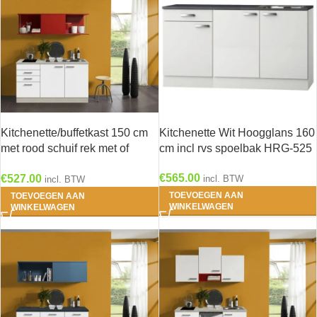
Kitchenette/buffetkast 150 cm
Kitchenette Wit Hoogglans 160
met rood schuif rek met of
cm incl rvs spoelbak HRG-525
zonder kookveld en RVS
€
565.00
€
527.00
spoelbak KT156-9-365
incl. BTW
incl. BTW
TOEVOEGEN AAN
TOEVOEGEN AAN
WINKELWAGEN
WINKELWAGEN