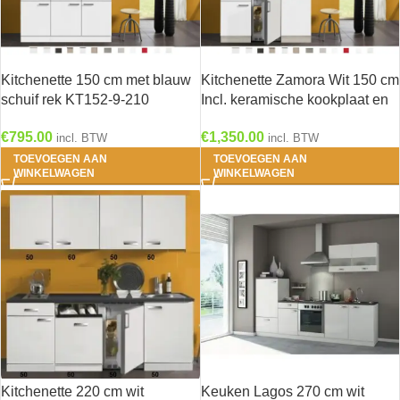
Kitchenette 150 cm met blauw
Kitchenette Zamora Wit 150 cm
schuif rek KT152-9-210
Incl. keramische kookplaat en
rvs spoelbak KT159-9-543
€
795.00
€
1,350.00
incl. BTW
incl. BTW
TOEVOEGEN AAN
TOEVOEGEN AAN
WINKELWAGEN
WINKELWAGEN
Kitchenette 220 cm wit
Keuken Lagos 270 cm wit