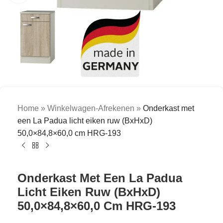
Home
»
Winkelwagen-Afrekenen
»
Onderkast met
een La Padua licht eiken ruw (BxHxD)
50,0×84,8×60,0 cm HRG-193
Onderkast Met Een La Padua
Licht Eiken Ruw (BxHxD)
50,0×84,8×60,0 Cm HRG-193