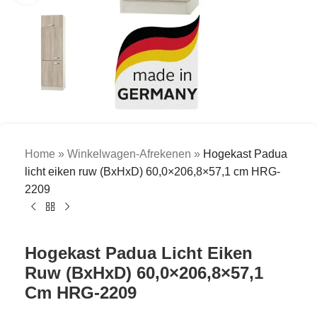
Home
»
Winkelwagen-Afrekenen
»
Hogekast Padua
licht eiken ruw (BxHxD) 60,0×206,8×57,1 cm HRG-
2209
Hogekast Padua Licht Eiken
Ruw (BxHxD) 60,0×206,8×57,1
Cm HRG-2209