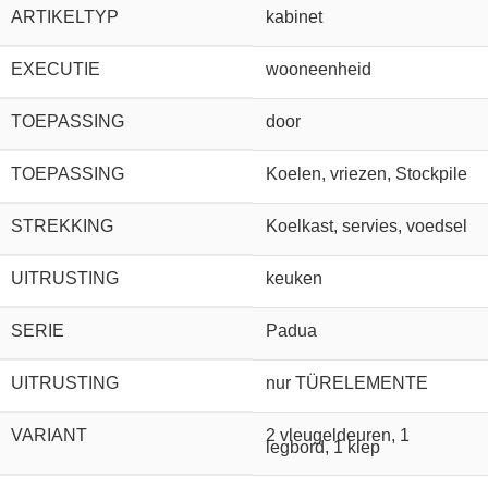
ARTIKELTYP
kabinet
EXECUTIE
wooneenheid
TOEPASSING
door
TOEPASSING
Koelen, vriezen, Stockpile
STREKKING
Koelkast, servies, voedsel
UITRUSTING
keuken
SERIE
Padua
UITRUSTING
nur TÜRELEMENTE
VARIANT
2 vleugeldeuren, 1
legbord, 1 klep