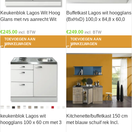
Keukenblok Lagos Wit Hoog
Buffetkast Lagos wit hoogglans
Glans met rvs aanrecht Wit
(BxHxD) 100,0 x 84,8 x 60,0
(BxDxH) 100 x 60 x 84,8 cm
cm U106-9
€
245.00
€
249.00
SPL106-9-886
incl. BTW
incl. BTW
TOEVOEGEN AAN
TOEVOEGEN AAN
WINKELWAGEN
WINKELWAGEN
keukenblok Lagos wit
Kitchenette/buffetkast 150 cm
hoogglans 100 x 60 cm met 3
met blauw schuif rek Incl.
laden + e-kookplaat
keramisch kookplaat en