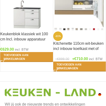
Keukenblok klassiek wit 100
-21%
cm Incl. inbouw apparatuur
Kitchenette 110cm wit-beuken
HRG-9299
incl inbouw koelkast met of
€
629.00
incl. BTW
zonder wandkasten RAI-1045
TOEVOEGEN AAN
€
710.00
€
899.00
WINKELWAGEN
incl. BTW
TOEVOEGEN AAN
WINKELWAGEN
Wil jij ook de nieuwste trends en ontwikkelingen