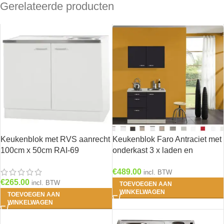
Gerelateerde producten
Keukenblok met RVS aanrecht
Keukenblok Faro Antraciet met
100cm x 50cm RAI-69
onderkast 3 x laden en
bovenkast 100 x 60 cm OPTI-
€
489.00
0103
incl. BTW
€
265.00
incl. BTW
TOEVOEGEN AAN
WINKELWAGEN
TOEVOEGEN AAN
WINKELWAGEN