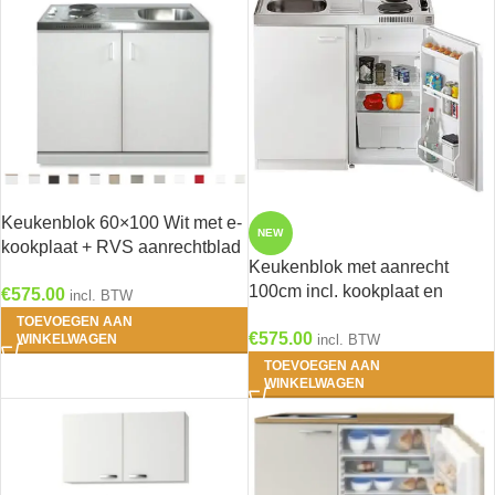
Keukenblok 60×100 Wit met e-
NEW
kookplaat + RVS aanrechtblad
Keukenblok met aanrecht
RAI-199
100cm incl. kookplaat en
€
575.00
incl. BTW
koelkast RAI-8855
TOEVOEGEN AAN
€
575.00
WINKELWAGEN
incl. BTW
TOEVOEGEN AAN
WINKELWAGEN