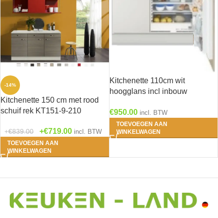
Kitchenette 110cm wit
-14%
hoogglans incl inbouw
Kitchenette 150 cm met rood
koelkast met of zonder
schuif rek KT151-9-210
€
950.00
wandkasten RAI-1046
incl. BTW
TOEVOEGEN AAN
€
719.00
€
839.00
incl. BTW
WINKELWAGEN
TOEVOEGEN AAN
WINKELWAGEN