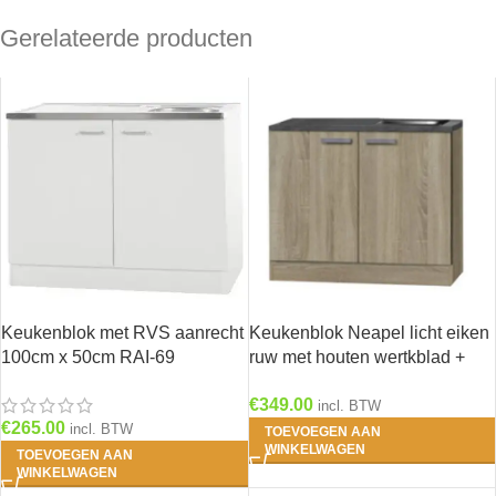
Gerelateerde producten
Keukenblok met RVS aanrecht
Keukenblok Neapel licht eiken
100cm x 50cm RAI-69
ruw met houten wertkblad +
losse rvs spoelbak HRG-103
€
349.00
incl. BTW
€
265.00
incl. BTW
TOEVOEGEN AAN
WINKELWAGEN
TOEVOEGEN AAN
WINKELWAGEN