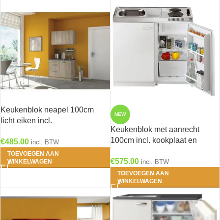
Keukenblok neapel 100cm
NEW
licht eiken incl.
Keukenblok met aanrecht
Inbouwapparatuur HRG-240
100cm incl. kookplaat en
€
485.00
incl. BTW
koelkast RAI-8855
TOEVOEGEN AAN
€
575.00
WINKELWAGEN
incl. BTW
TOEVOEGEN AAN
WINKELWAGEN