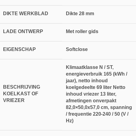
DIKTE WERKBLAD
Dikte 28 mm
LADE ONTWERP
Met roller gids
EIGENSCHAP
Softclose
Klimaatklasse N / ST,
energieverbruik 165 (kWh /
jaar), netto inhoud
BESCHRIJVING
koelgedeelte 69 liter Netto
KOELKAST OF
inhoud vriezer 13 liter,
VRIEZER
afmetingen onverpakt
82,0×50,0x57,0 cm, spanning
/ frequentie 220-240 / 50 (V /
Hz)