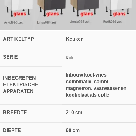
ARTIKELTYP
Keuken
SERIE
Kult
Inbouw koel-vries
INBEGREPEN
combinatie, combi
ELEKTRISCHE
magnetron, vaatwasser en
APPARATEN
kookplaat als optie
BREEDTE
210 cm
DIEPTE
60 cm