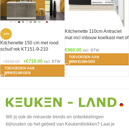
Kitchenette 110cm Antraciet
-14%
mat incl inbouw koelkast met of
Kitchenette 150 cm met rood
zonder wandkasten RAI-1047
schuif rek KT151-9-210
€
960.00
incl. BTW
TOEVOEGEN AAN
€
719.00
€
839.00
incl. BTW
WINKELWAGEN
TOEVOEGEN AAN
WINKELWAGEN
Wil jij ook de nieuwste trends en ontwikkelingen
bijhouden op het gebied van Keukenblokken? Laat je