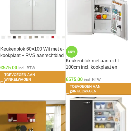
Keukenblok 60×100 Wit met e-
NEW
kookplaat + RVS aanrechtblad
Keukenblok met aanrecht
RAI-199
100cm incl. kookplaat en
€
575.00
incl. BTW
koelkast RAI-8855
TOEVOEGEN AAN
€
575.00
WINKELWAGEN
incl. BTW
TOEVOEGEN AAN
WINKELWAGEN