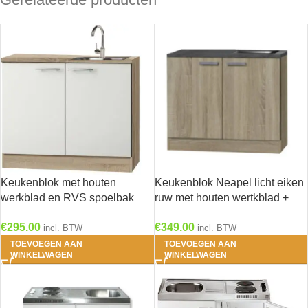
Keukenblok met houten
Keukenblok Neapel licht eiken
werkblad en RVS spoelbak
ruw met houten wertkblad +
100cm x 60cm OPTI-84
losse rvs spoelbak HRG-103
€
295.00
€
349.00
incl. BTW
incl. BTW
TOEVOEGEN AAN
TOEVOEGEN AAN
WINKELWAGEN
WINKELWAGEN