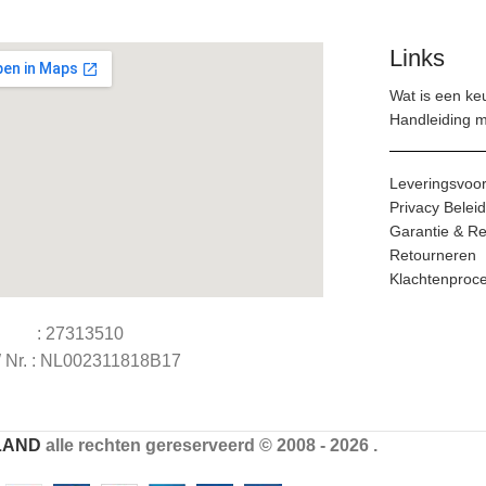
Links
6- Linus - Antraciet
glans
(0)
Wat is een ke
Handleiding 
7- Jonte - Antraciet
Leveringsvoo
glans
(0)
Privacy Beleid
Garantie & Re
Retourneren
8- Rurik - Wit
Klachtenproc
glans
(0)
 : 27313510
Nr. : NL002311818B17
LAND
alle rechten gereserveerd © 2008 - 2026 .