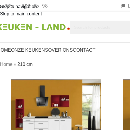
085 - 303 65 98

🚚
Skip to navigation
Skip to main content
HOME
ONZE KEUKENS
OVER ONS
CONTACT
Home
»
210 cm