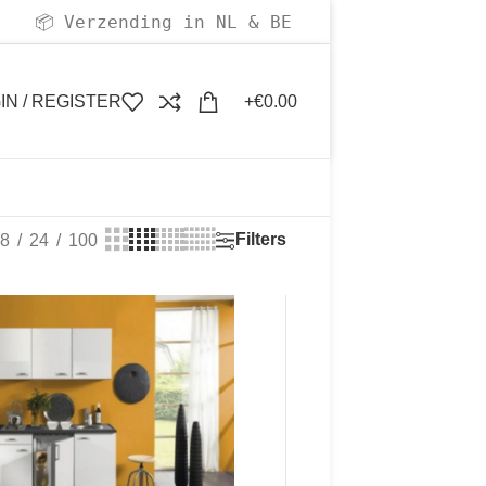
Verzending in NL & BE
📦
IN / REGISTER
€
0.00
Filters
8
24
100
50
50