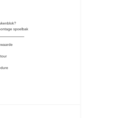
ukenblok?
montage spoelbak
rwaarde
tour
edure