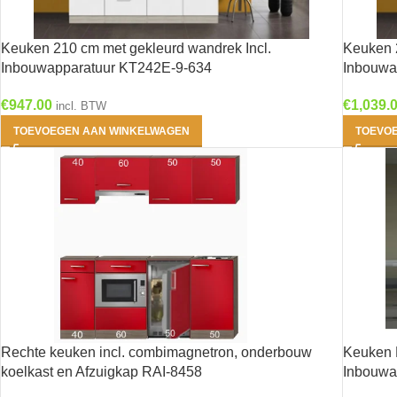
Keuken 210 cm met gekleurd wandrek Incl.
Keuken 
Inbouwapparatuur KT242E-9-634
Inbouwa
€
947.00
€
1,039.
incl. BTW
TOEVOEGEN AAN WINKELWAGEN
TOEVO
Rechte keuken incl. combimagnetron, onderbouw
Keuken L
koelkast en Afzuigkap RAI-8458
Inbouwa