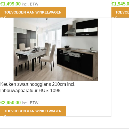
€
1,499.00
€
1,945.
incl. BTW
TOEVOEGEN AAN WINKELWAGEN
TOEVO
Keuken zwart hoogglans 210cm Incl.
Inbouwapparatuur HUS-1098
€
2,650.00
incl. BTW
TOEVOEGEN AAN WINKELWAGEN