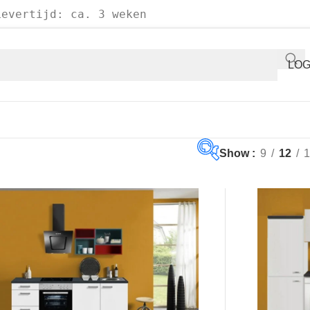
Levertijd: ca. 3 weken
LOG
Show
9
12
1
€947
€2,6
947
1,373
1,799
2,6
Op voorraad
Aanbieding
(0)