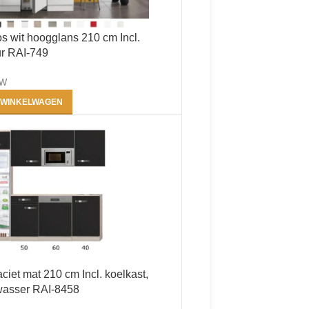
ën
 wit hoogglans 210 cm Incl.
r RAI-749
TW
 WINKELWAGEN
iet mat 210 cm Incl. koelkast,
wasser RAI-8458