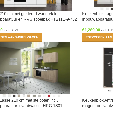
Productcategorie
210 cm met gekleurd wandrek Incl.
Keukenblok Lagos
Productcategorieën
pparatuur en RVS spoelbak KT211E-9-732
Inbouwapparatuu
00
Producttags
€
1,289.00
incl. BTW
incl. B
EGEN AAN WINKELWAGEN
TOEVOEGEN AAN
Antraciet
(2)
Beton look
(0)
Grijs-Bruin
(0)
Houtnerf
(1)
Rood
(1)
asse 210 cm met stelpoten Incl.
Keukenblok Antrac
pparatuur + vaatwasser HRG-1301
magnetron, vaat
Wit
(3)