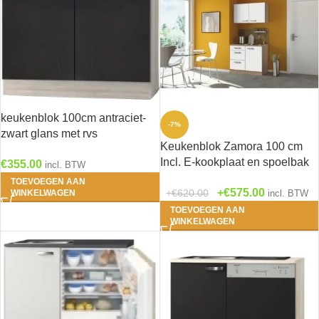
keukenblok 100cm antraciet-
-7%
zwart glans met rvs
Keukenblok Zamora 100 cm
aanrechtblad RAI-3329
Incl. E-kookplaat en spoelbak
€
355.00
incl. BTW
HRG-1229
TOEVOEGEN AAN
€
575.00
€
620.00
WINKELWAGEN
incl. BTW
TOEVOEGEN AAN
WINKELWAGEN