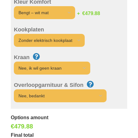
Kleur Komfort
€479.88
Kookplaten
Kraan
Overloopgarnituur & Sifon
Options amount
€
479.88
Final total