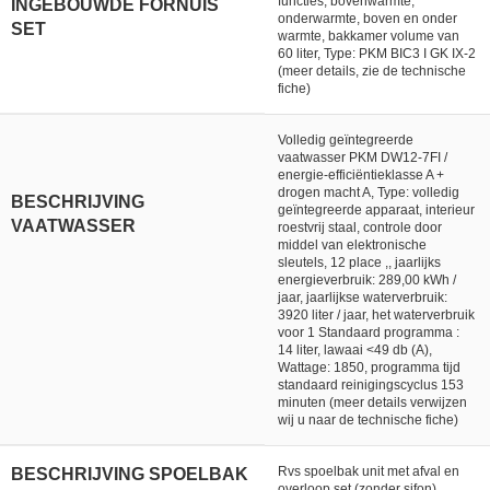
functies, bovenwarmte,
INGEBOUWDE FORNUIS
onderwarmte, boven en onder
SET
warmte, bakkamer volume van
60 liter, Type: PKM BIC3 I GK IX-2
(meer details, zie de technische
fiche)
Volledig geïntegreerde
vaatwasser PKM DW12-7FI /
energie-efficiëntieklasse A +
drogen macht A, Type: volledig
BESCHRIJVING
geïntegreerde apparaat, interieur
VAATWASSER
roestvrij staal, controle door
middel van elektronische
sleutels, 12 place ,, jaarlijks
energieverbruik: 289,00 kWh /
jaar, jaarlijkse waterverbruik:
3920 liter / jaar, het waterverbruik
voor 1 Standaard programma :
14 liter, lawaai <49 db (A),
Wattage: 1850, programma tijd
standaard reinigingscyclus 153
minuten (meer details verwijzen
wij u naar de technische fiche)
Rvs spoelbak unit met afval en
BESCHRIJVING SPOELBAK
overloop set (zonder sifon)