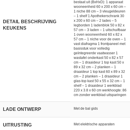
bestaat uit (BxHxD): 1 apparaat
wooneenheid 60 x 200 x 60 cm –
1 niche 88 cm – 3 vleugeldeuren
– 1 shelf 1 Apothekerschrank 30
x 200 x 60 cm – 2 lades – 5
DETAIL BESCHRIJVING
legborden 1 ladenblok 50 x 82 x
KEUKENS
57 cm – 3 laden – 1 uitschuifbaar
1 oven wooneenheid 60 x 82 x
57 cm – 1 niche voor de oven – 1
vast diafragma 1 frontpaneel met
basisstuk voor volledig
geïntegreerde vaatwasser 1
wastafel onderkast 50 x 82 x 57
cm – 1 draaideur 1 top kast 50 x
89 x 32 cm – 2 planken – 1
draaideur 1 top kast 60 x 89 x 32
cm – 2 planken – 1 draaideur 1
glas-top kast 50 x 55 x 32 cm – 1
shelf – 1 draaideur 1 werkblad
220 x 3.8 x 60 cm werkhoogte: 86
cm zonder werkblad uitsparingen
Met de bal gids
LADE ONTWERP
Met elektrische apparaten
UITRUSTING