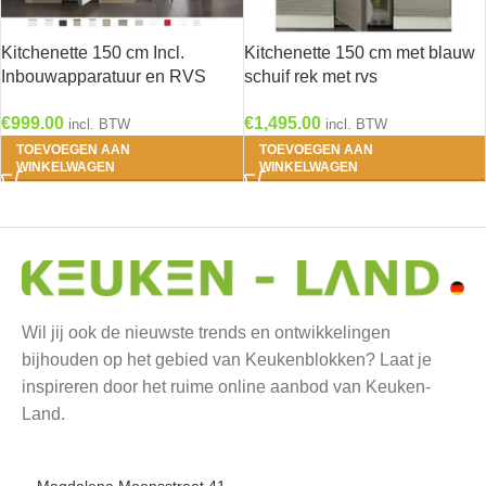
Kitchenette 150 cm Incl.
Kitchenette 150 cm met blauw
Inbouwapparatuur en RVS
schuif rek met rvs
spoelbak KT1510-9-573
aanrechtblad, keramisch
€
999.00
€
1,495.00
kookplaat en rvs spoelbak RAI-
incl. BTW
incl. BTW
5252
TOEVOEGEN AAN
TOEVOEGEN AAN
WINKELWAGEN
WINKELWAGEN
Wil jij ook de nieuwste trends en ontwikkelingen
bijhouden op het gebied van Keukenblokken? Laat je
inspireren door het ruime online aanbod van Keuken-
Land.
Magdalena Moonsstraat 41