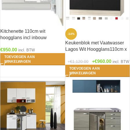
Kitchenette 110cm wit
-14%
hoogglans incl inbouw
Keukenblok met Vaatwasser
koelkast met of zonder
Lagos Wit Hoogglans110cm x
€
950.00
wandkasten RAI-1046
incl. BTW
60 RAI-154
TOEVOEGEN AAN
€
960.00
€
1,120.00
WINKELWAGEN
incl. BTW
TOEVOEGEN AAN
WINKELWAGEN