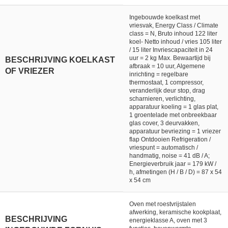
Ingebouwde koelkast met
vriesvak, Energy Class / Climate
class = N, Bruto inhoud 122 liter
koel- Netto inhoud / vries 105 liter
/ 15 liter Invriescapaciteit in 24
uur = 2 kg Max. Bewaartijd bij
BESCHRIJVING KOELKAST
afbraak = 10 uur, Algemene
OF VRIEZER
inrichting = regelbare
thermostaat, 1 compressor,
veranderlijk deur stop, drag
scharnieren, verlichting,
apparatuur koeling = 1 glas plat,
1 groentelade met onbreekbaar
glas cover, 3 deurvakken,
apparatuur bevriezing = 1 vriezer
flap Ontdooien Refrigeration /
vriespunt = automatisch /
handmatig, noise = 41 dB / A;
Energieverbruik jaar = 179 kW /
h, afmetingen (H / B / D) = 87 x 54
x 54 cm
Oven met roestvrijstalen
afwerking, keramische kookplaat,
BESCHRIJVING
energieklasse A, oven met 3