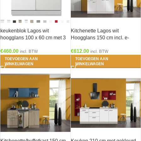
keukenblok Lagos wit
Kitchenette Lagos wit
hoogglans 100 x 60 cm met 3
Hoogglans 150 cm incl. e-
laden + e-kookplaat
kookplaat HRG-0389
€
460.00
€
612.00
incl. BTW
incl. BTW
TOEVOEGEN AAN
TOEVOEGEN AAN
WINKELWAGEN
WINKELWAGEN
Kitchenette/buffetkast 150 cm
Keuken 210 cm met gekleurd