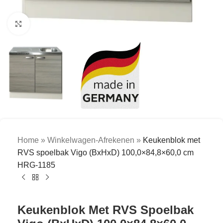
Click to enlarge
Home
»
Winkelwagen-Afrekenen
»
Keukenblok met
RVS spoelbak Vigo (BxHxD) 100,0×84,8×60,0 cm
HRG-1185
Keukenblok Met RVS Spoelbak