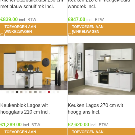
met blauw schuif rek Incl.
wandrek Incl.
keramisch kookplaat en
Inbouwapparatuur KT242E-9-
€
839.00
€
947.00
koelkast + RVS spoelbak
634
incl. BTW
incl. BTW
KT156-9-365
TOEVOEGEN AAN
TOEVOEGEN AAN
WINKELWAGEN
WINKELWAGEN
Keukenblok Lagos wit
Keuken Lagos 270 cm wit
hoogglans 210 cm Incl.
hoogglans Incl.
Inbouwapparatuur RAI-749
Inbouwapparatuur OPTI-125
€
1,289.00
€
2,620.00
incl. BTW
incl. BTW
TOEVOEGEN AAN
TOEVOEGEN AAN