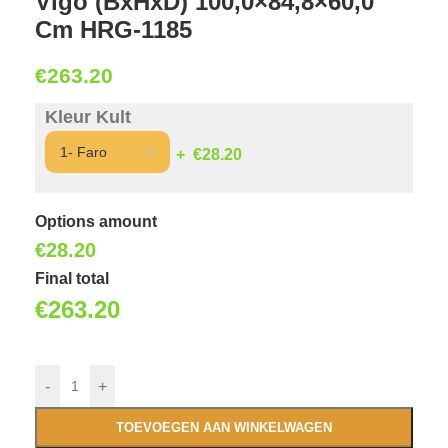
Vigo (BxHxD) 100,0×84,8×60,0
Cm HRG-1185
€
263.20
Kleur Kult
€28.20
Options amount
€
28.20
Final total
€
263.20
-
+
TOEVOEGEN AAN WINKELWAGEN