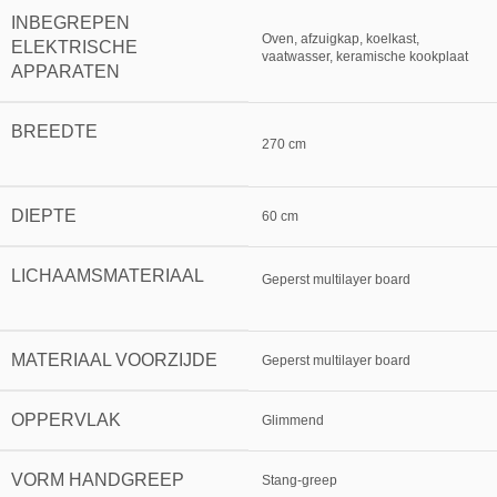
INBEGREPEN
Oven, afzuigkap, koelkast,
ELEKTRISCHE
vaatwasser, keramische kookplaat
APPARATEN
BREEDTE
270 cm
DIEPTE
60 cm
LICHAAMSMATERIAAL
Geperst multilayer board
MATERIAAL VOORZIJDE
Geperst multilayer board
OPPERVLAK
Glimmend
VORM HANDGREEP
Stang-greep