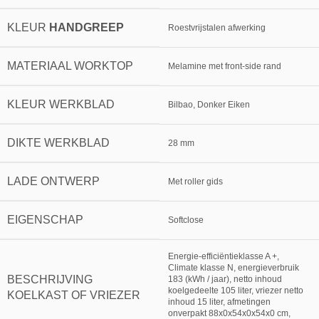
KLEUR
HANDGREEP
Roestvrijstalen afwerking
MATERIAAL WORKTOP
Melamine met front-side rand
KLEUR WERKBLAD
Bilbao, Donker Eiken
DIKTE WERKBLAD
28 mm
LADE ONTWERP
Met roller gids
EIGENSCHAP
Softclose
Energie-efficiëntieklasse A +,
Climate klasse N, energieverbruik
BESCHRIJVING
183 (kWh / jaar), netto inhoud
koelgedeelte 105 liter, vriezer netto
KOELKAST OF VRIEZER
inhoud 15 liter, afmetingen
onverpakt 88x0x54x0x54x0 cm,