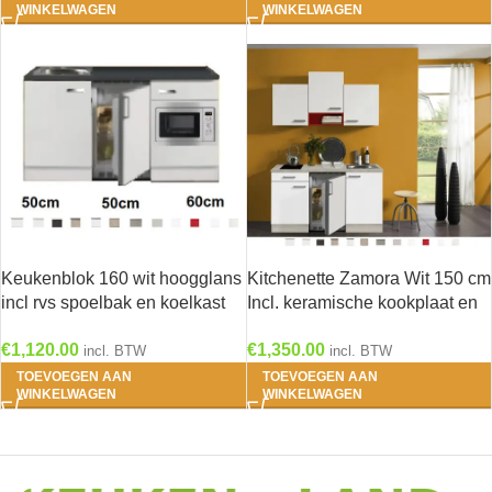
WINKELWAGEN
WINKELWAGEN
Keukenblok 160 wit hoogglans
Kitchenette Zamora Wit 150 cm
incl rvs spoelbak en koelkast
Incl. keramische kookplaat en
en magnetron RAI-514
rvs spoelbak KT159-9-543
€
1,120.00
€
1,350.00
incl. BTW
incl. BTW
TOEVOEGEN AAN
TOEVOEGEN AAN
WINKELWAGEN
WINKELWAGEN