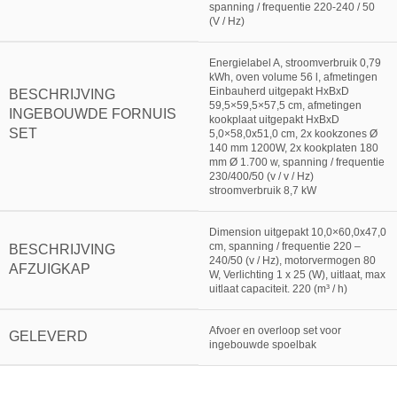
spanning / frequentie 220-240 / 50
(V / Hz)
Energielabel A, stroomverbruik 0,79
kWh, oven volume 56 l, afmetingen
Einbauherd uitgepakt HxBxD
BESCHRIJVING
59,5×59,5×57,5 cm, afmetingen
INGEBOUWDE FORNUIS
kookplaat uitgepakt HxBxD
SET
5,0×58,0x51,0 cm, 2x kookzones Ø
140 mm 1200W, 2x kookplaten 180
mm Ø 1.700 w, spanning / frequentie
230/400/50 (v / v / Hz)
stroomverbruik 8,7 kW
Dimension uitgepakt 10,0×60,0x47,0
cm, spanning / frequentie 220 –
BESCHRIJVING
240/50 (v / Hz), motorvermogen 80
AFZUIGKAP
W, Verlichting 1 x 25 (W), uitlaat, max
uitlaat capaciteit. 220 (m³ / h)
Afvoer en overloop set voor
GELEVERD
ingebouwde spoelbak