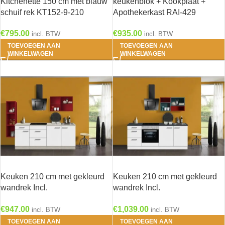
Kitchenette 150 cm met blauw
keukenblok + Kookplaat +
schuif rek KT152-9-210
Apothekerkast RAI-429
€
795.00
€
935.00
incl. BTW
incl. BTW
TOEVOEGEN AAN
TOEVOEGEN AAN
WINKELWAGEN
WINKELWAGEN
Keuken 210 cm met gekleurd
Keuken 210 cm met gekleurd
wandrek Incl.
wandrek Incl.
Inbouwapparatuur KT242E-9-
Inbouwapparatuur en RVS
€
947.00
€
1,039.00
634
spoelbak KT211E-9-732
incl. BTW
incl. BTW
TOEVOEGEN AAN
TOEVOEGEN AAN