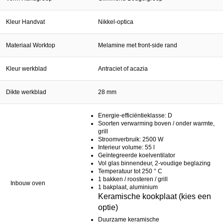
Kleur Handvat
Nikkel-optica
Materiaal Worktop
Melamine met front-side rand
Kleur werkblad
Antraciet of acazia
Dikte werkblad
28 mm
Energie-efficiëntieklasse: D
Soorten verwarming boven / onder warmte,
grill
Stroomverbruik: 2500 W
Interieur volume: 55 l
Geïntegreerde koelventilator
Vol glas binnendeur, 2-voudige beglazing
Temperatuur tot 250 ° C
1 bakken / roosteren / grill
Inbouw oven
1 bakplaat, aluminium
Keramische kookplaat (kies een
optie)
Duurzame keramische