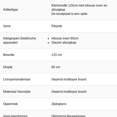
Kitchenette 120cm met inbouw oven en
Artikeltype
afzuigkap
De kookplaat is een optie
Serie
Pikante
Inbegrepen Elektrische
inbouw oven 60cm
apparaten
Glazen afzuigkap
Breedte
120 cm
Diepte
60 cm
Lichaamsmateriaal
Geperst multilayer board
Materiaal Voorzijde
Geperst multilayer board
Oppervlak
Zijdeglans
Vorm Handgreep
Glimmend Beugelgreep