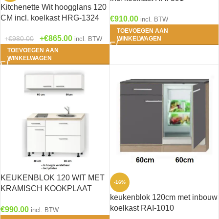
Kitchenette Wit hoogglans 120
CM incl. koelkast HRG-1324
€
910.00
incl. BTW
TOEVOEGEN AAN
€
865.00
€
980.00
incl. BTW
WINKELWAGEN
TOEVOEGEN AAN
WINKELWAGEN
KEUKENBLOK 120 WIT MET
-16%
KRAMISCH KOOKPLAAT
keukenblok 120cm met inbouw
,RVS SPOELBAK en klap
koelkast RAI-1010
€
990.00
bovenkasten 60cm RAI-360
incl. BTW