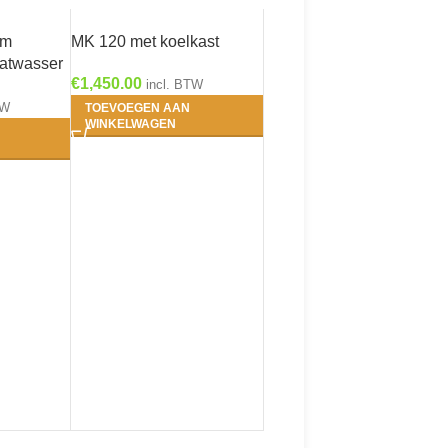
cm
MK 120 met koelkast
aatwasser
€
1,450.00
ast
incl. BTW
TW
TOEVOEGEN AAN
WINKELWAGEN