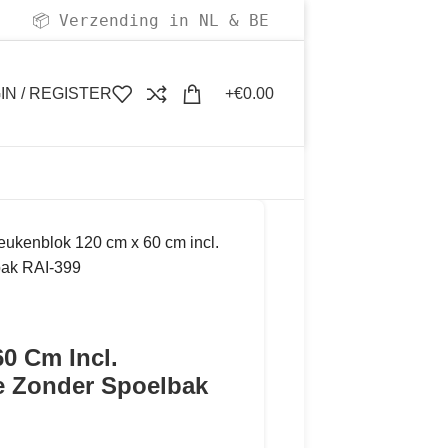
Verzending in NL & BE
📦
IN / REGISTER
€
0.00
eukenblok 120 cm x 60 cm incl.
bak RAI-399
0 Cm Incl.
e Zonder Spoelbak