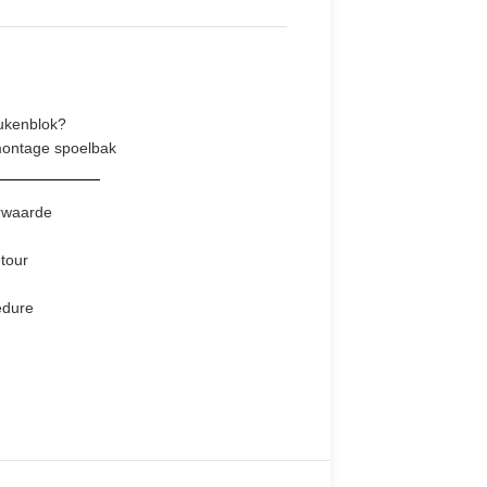
ukenblok?
montage spoelbak
rwaarde
tour
edure