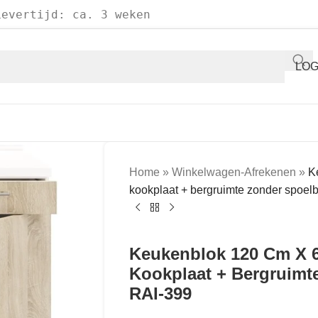
Levertijd: ca. 3 weken
LOG
Home
»
Winkelwagen-Afrekenen
»
K
kookplaat + bergruimte zonder spoel
Keukenblok 120 Cm X 6
Kookplaat + Bergruimt
RAI-399