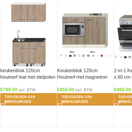
keukenblok 120cm
Keukenblok 120cm
2-in-1 
houtnerf mat met stelpoten
Houtnerf met magnetron
x 60 cm 
RAI-2203
RAI-510
kookplaa
€
799.00
€
850.00
€
860.00
zonder 
incl. BTW
incl. BTW
TOEVOEGEN AAN
TOEVOEGEN AAN
TOEVO
WINKELWAGEN
WINKELWAGEN
WINKE