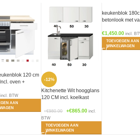
keukenblok 180
betonlook met v
en glazen wandk
€
1,450.00
120cm RAI-884
incl. B
TOEVOEGEN AAN
WINKELWAGEN
Keukenblok 120 cm
-12%
Incl. oven +
t + bergruimte
Kitchenette Wit hoogglans
spoelbak RAI-1599
incl. BTW
120 CM incl. koelkast
EGEN AAN
HRG-1324
LWAGEN
€
865.00
€
980.00
incl.
BTW
TOEVOEGEN AAN
WINKELWAGEN