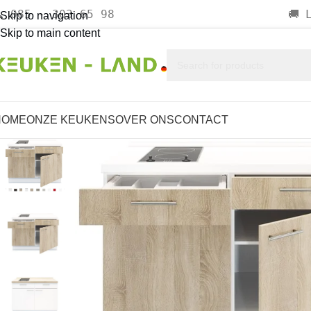
085 - 303 65 98

🚚
Skip to navigation
Skip to main content
HOME
ONZE KEUKENS
OVER ONS
CONTACT