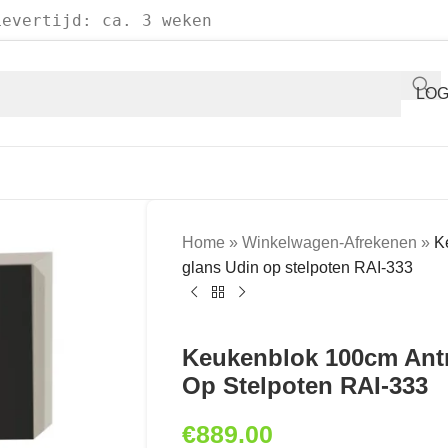
Levertijd: ca. 3 weken
LOG
Home
»
Winkelwagen-Afrekenen
»
K
glans Udin op stelpoten RAI-333
Keukenblok 100cm Antr
Op Stelpoten RAI-333
€
889.00