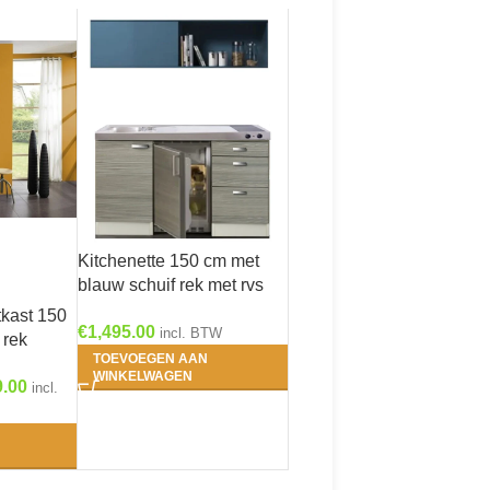
Kitchenette 150 cm met
blauw schuif rek met rvs
aanrechtblad, keramisch
tkast 150
€
1,495.00
kookplaat en rvs spoelbak
incl. BTW
 rek
RAI-5252
TOEVOEGEN AAN
WINKELWAGEN
9.00
incl.