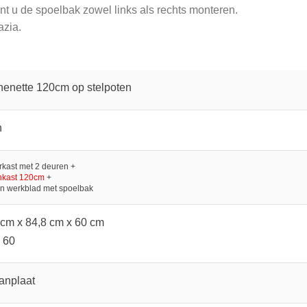
nt u de spoelbak zowel links als rechts monteren.
azia.
henette 120cm op stelpoten
n
kast met 2 deuren +
nkast 120cm
+
n werkblad met spoelbak
cm x 84,8 cm x 60 cm
 60
anplaat