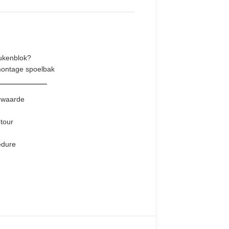
ukenblok?
montage spoelbak
rwaarde
tour
edure