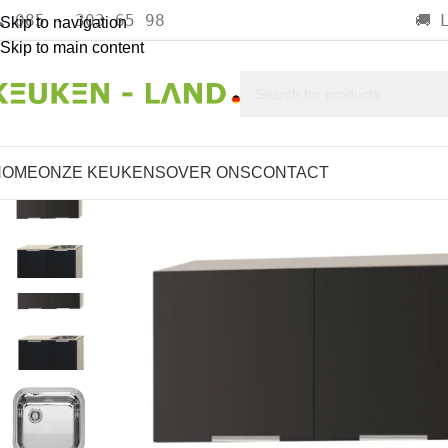
085 - 303 65 98

🚚
Skip to navigation
Skip to main content
HOME
ONZE KEUKENS
OVER ONS
CONTACT