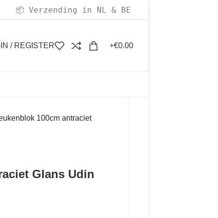
Verzending in NL & BE
📦
IN / REGISTER
€
0.00
eukenblok 100cm antraciet
aciet Glans Udin