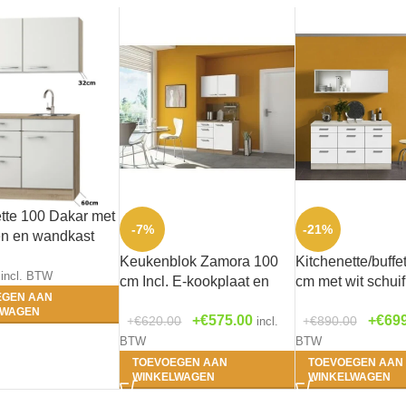
tte 100 Dakar met
-7%
-21%
en en wandkast
8
Keukenblok Zamora 100
Kitchenette/buffe
incl. BTW
cm Incl. E-kookplaat en
cm met wit schuif
EGEN AAN
spoelbak HRG-1229
KT154-9-210
LWAGEN
€
575.00
€
69
€
620.00
€
890.00
incl.
BTW
BTW
TOEVOEGEN AAN
TOEVOEGEN AAN
WINKELWAGEN
WINKELWAGEN