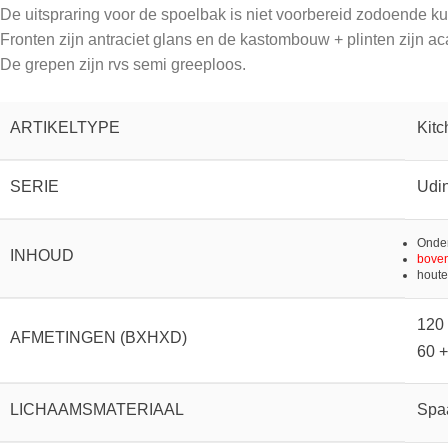
De uitspraring voor de spoelbak is niet voorbereid zodoende ku
Fronten zijn antraciet glans en de kastombouw + plinten zijn ac
De grepen zijn rvs semi greeploos.
ARTIKELTYPE
Kitc
SERIE
Udi
Onder
INHOUD
bove
houte
120 
AFMETINGEN (BXHXD)
60 +
LICHAAMSMATERIAAL
Spa