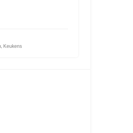
m
,
Keukens