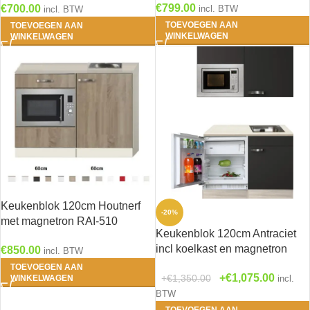
€
799.00
€
700.00
bovenkasten
incl. BTW
incl. BTW
TOEVOEGEN AAN
TOEVOEGEN AAN
WINKELWAGEN
WINKELWAGEN
Keukenblok 120cm Houtnerf
-20%
met magnetron RAI-510
Keukenblok 120cm Antraciet
incl koelkast en magnetron
€
850.00
incl. BTW
RAI-591
TOEVOEGEN AAN
€
1,075.00
€
1,350.00
WINKELWAGEN
incl.
BTW