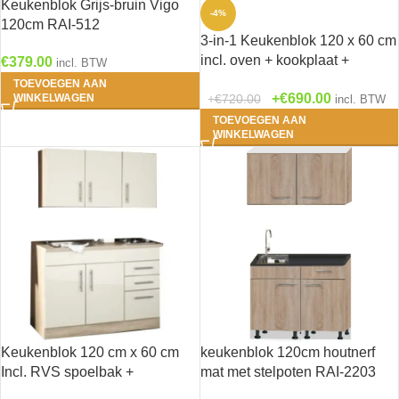
Keukenblok Grijs-bruin Vigo
-4%
120cm RAI-512
3-in-1 Keukenblok 120 x 60 cm
incl. oven + kookplaat +
€
379.00
incl. BTW
spoelbak RAI-699
TOEVOEGEN AAN
€
690.00
€
720.00
WINKELWAGEN
incl. BTW
TOEVOEGEN AAN
WINKELWAGEN
Keukenblok 120 cm x 60 cm
keukenblok 120cm houtnerf
Incl. RVS spoelbak +
mat met stelpoten RAI-2203
electrische kookplaat +