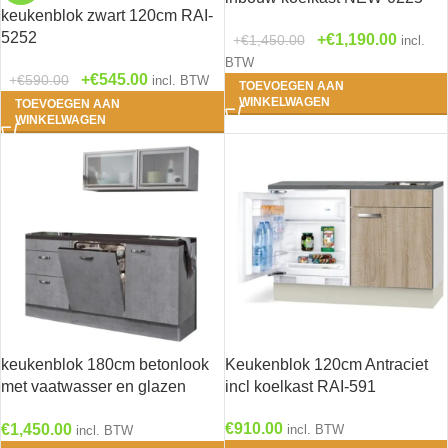
keukenblok zwart 120cm RAI-
5252
€
1,190.00
€
1,450.00
incl.
BTW
€
545.00
€
590.00
incl. BTW
TOEVOEGEN AAN
WINKELWAGEN
TOEVOEGEN AAN
WINKELWAGEN
keukenblok 180cm betonlook
Keukenblok 120cm Antraciet
met vaatwasser en glazen
incl koelkast RAI-591
wandkast 120cm RAI-884
€
910.00
€
1,450.00
incl. BTW
incl. BTW