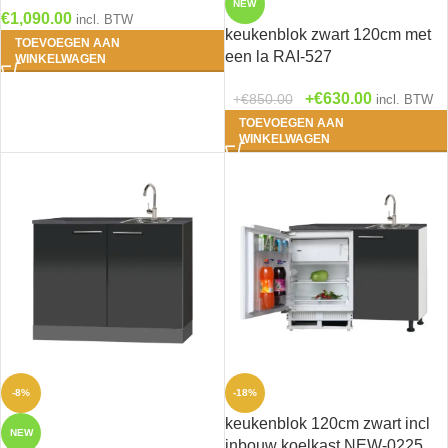
NEW
€
1,090.00
incl. BTW
7- Jonte - Antraciet
keukenblok zwart 120cm met
TOEVOEGEN AAN
glans
(0)
een la RAI-527
WINKELWAGEN
€
630.00
€
850.00
incl. BTW
8- Rurik - Wit
TOEVOEGEN AAN
WINKELWAGEN
glans
(0)
-8%
-18%
keukenblok 120cm zwart incl
NEW
inbouw koelkast NEW-0225