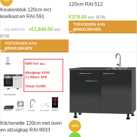
-3%
120cm RAI-512
2- Erik - Houtberf
Keukenblok 120cm incl
mat
(0)
koelkast en RAI-591
€
379.00
incl. BTW
TOEVOEGEN AAN
€
1,640.00
€
1,699.00
incl.
WINKELWAGEN
3- Ingvar -
BTW
Antraciet mat
(0)
TOEVOEGEN AAN
WINKELWAGEN
4- Matten - Grijs
mat
(0)
5- Arvid - Wit glans
(0)
6- Linus - Antraciet
Kitchenette 120cm met oven
glans
(0)
-26%
en afzuigkap RAI-9933