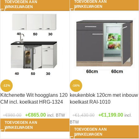
TOEVOEGEN AAN
TOEVOEGEN AAN
WINKELWAGEN
WINKELWAGEN
-12%
-16%
Kitchenette Wit hoogglans 120
keukenblok 120cm met inbouw
CM incl. koelkast HRG-1324
koelkast RAI-1010
€
865.00
€
1,199.00
€
980.00
€
1,430.00
incl. BTW
incl.
BTW
TOEVOEGEN AAN
WINKELWAGEN
TOEVOEGEN AAN
WINKELWAGEN