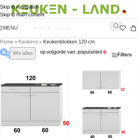
Skip to navigation
Skip to main content
MENU
Home
»
Keukens
»
Keukenblokken 120 cm
op volgorde van: populariteit
Wis alles
Filters
€379
€2,460
379
899
1,420
2,460
Op voorraad
Aanbieding
(12)
Producttags