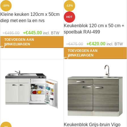
-10%
-12%
Kleine keuken 120cm x 50cm
HOT
diep met een la en rvs
Antraciet
(0)
Keukenblok 120 cm x 50 cm +
spoelbak RAI-9911
spoelbak RAI-499
€
445.00
€
495.00
incl. BTW
Beton look
(0)
TOEVOEGEN AAN
€
420.00
€
475.00
incl. BTW
WINKELWAGEN
Grijs-Bruin
(0)
TOEVOEGEN AAN
WINKELWAGEN
Houtnerf
(0)
Rood
(0)
Wit
(7)
Zwart
(0)
1- Bengt - Wit mat
(0)
Keukenblok Grijs-bruin Vigo