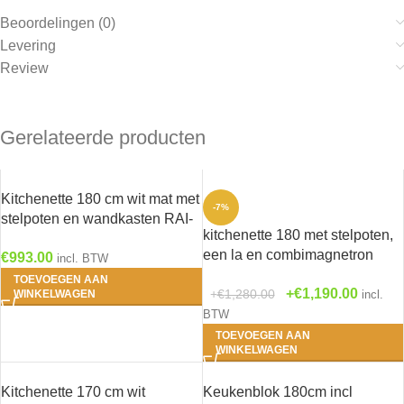
Beoordelingen (0)
Levering
Review
Gerelateerde producten
Kitchenette 180 cm wit mat met
-7%
stelpoten en wandkasten RAI-
kitchenette 180 met stelpoten,
0144
een la en combimagnetron
€
993.00
incl. BTW
RAI-3118
TOEVOEGEN AAN
€
1,190.00
€
1,280.00
WINKELWAGEN
incl.
BTW
TOEVOEGEN AAN
WINKELWAGEN
Kitchenette 170 cm wit
Keukenblok 180cm incl