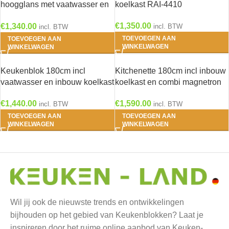
hoogglans met vaatwasser en
koelkast RAI-4410
koelkast en kookplaat RAI-40
€
1,350.00
€
1,340.00
incl. BTW
incl. BTW
TOEVOEGEN AAN
TOEVOEGEN AAN
WINKELWAGEN
WINKELWAGEN
Keukenblok 180cm incl
Kitchenette 180cm incl inbouw
vaatwasser en inbouw koelkast
koelkast en combi magnetron
RAI-3738
en vaatwasser RAI-3030
€
1,440.00
€
1,590.00
incl. BTW
incl. BTW
TOEVOEGEN AAN
TOEVOEGEN AAN
WINKELWAGEN
WINKELWAGEN
Wil jij ook de nieuwste trends en ontwikkelingen
bijhouden op het gebied van Keukenblokken? Laat je
inspireren door het ruime online aanbod van Keuken-