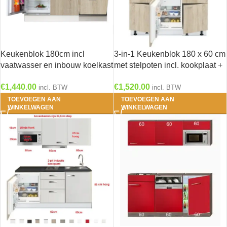
Keukenblok 180cm incl
3-in-1 Keukenblok 180 x 60 cm
vaatwasser en inbouw koelkast
met stelpoten incl. kookplaat +
RAI-3738
koelkast + spoelbak RAI-855
€
1,440.00
€
1,520.00
incl. BTW
incl. BTW
TOEVOEGEN AAN
TOEVOEGEN AAN
WINKELWAGEN
WINKELWAGEN