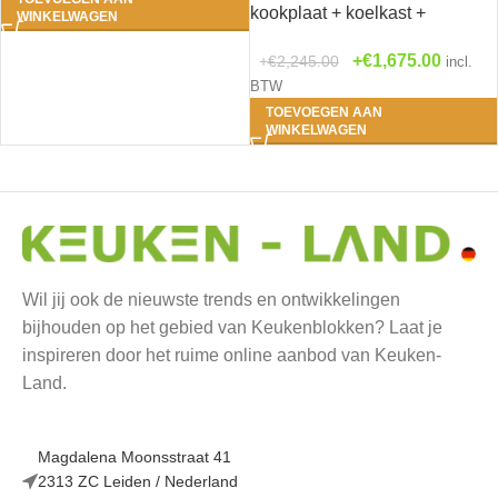
kookplaat + koelkast +
WINKELWAGEN
bergruimte 180cm RAI-1049
€
1,675.00
€
2,245.00
incl.
BTW
TOEVOEGEN AAN
WINKELWAGEN
Wil jij ook de nieuwste trends en ontwikkelingen
bijhouden op het gebied van Keukenblokken? Laat je
inspireren door het ruime online aanbod van Keuken-
Land.
Magdalena Moonsstraat 41
2313 ZC Leiden / Nederland