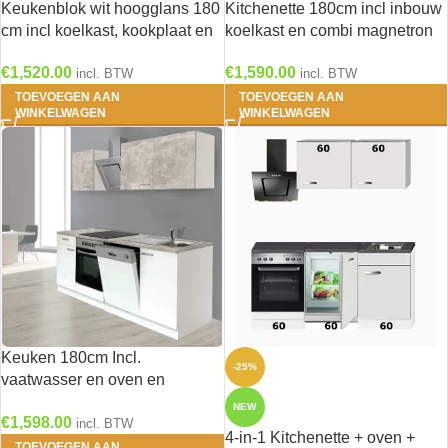
Keukenblok wit hoogglans 180
Kitchenette 180cm incl inbouw
cm incl koelkast, kookplaat en
koelkast en combi magnetron
afzuigkap RAI-5421
en vaatwasser RAI-3030
€
1,520.00
€
1,590.00
incl. BTW
incl. BTW
TOEVOEGEN AAN
TOEVOEGEN AAN
WINKELWAGEN
WINKELWAGEN
Keuken 180cm Incl.
-25%
vaatwasser en oven en
kookplaat RAI-1664
NEW
€
1,598.00
incl. BTW
4-in-1 Kitchenette + oven +
TOEVOEGEN AAN