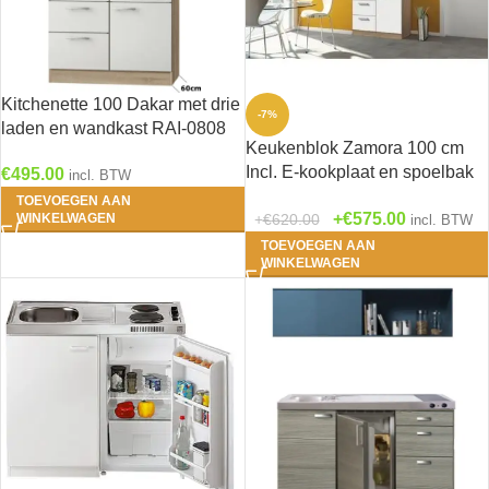
Kitchenette 100 Dakar met drie
-7%
laden en wandkast RAI-0808
Keukenblok Zamora 100 cm
Incl. E-kookplaat en spoelbak
€
495.00
incl. BTW
HRG-1229
TOEVOEGEN AAN
€
575.00
€
620.00
WINKELWAGEN
incl. BTW
TOEVOEGEN AAN
WINKELWAGEN