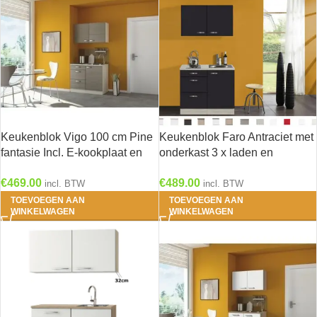
Keukenblok Vigo 100 cm Pine
Keukenblok Faro Antraciet met
fantasie Incl. E-kookplaat en
onderkast 3 x laden en
spoelbak HRG-8229
bovenkast 100 x 60 cm OPTI-
€
469.00
€
489.00
0103
incl. BTW
incl. BTW
TOEVOEGEN AAN
TOEVOEGEN AAN
WINKELWAGEN
WINKELWAGEN