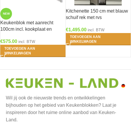
Kitchenette 150 cm met blauw
NEW
schuif rek met rvs
Keukenblok met aanrecht
aanrechtblad, keramisch
100cm incl. kookplaat en
€
1,495.00
kookplaat en rvs spoelbak RAI-
incl. BTW
koelkast RAI-8855
5252
TOEVOEGEN AAN
€
575.00
incl. BTW
WINKELWAGEN
TOEVOEGEN AAN
WINKELWAGEN
Wil jij ook de nieuwste trends en ontwikkelingen
bijhouden op het gebied van Keukenblokken? Laat je
inspireren door het ruime online aanbod van Keuken-
Land.