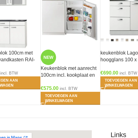
lok 100cm met
keukenblok Lago
NEW
wandkasten RAI-
hoogglans 100 x
met 3 laden + e-
Keukenblok met aanrecht
€
690.00
incl. BTW
incl. BTW
100cm incl. kookplaat en
EGEN AAN
TOEVOEGEN AAN
koelkast RAI-8855
LWAGEN
WINKELWAGEN
€
575.00
incl. BTW
TOEVOEGEN AAN
WINKELWAGEN
Links