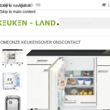
085 - 303 65 98

🚚
Skip to navigation
Skip to main content
HOME
ONZE KEUKENS
OVER ONS
CONTACT