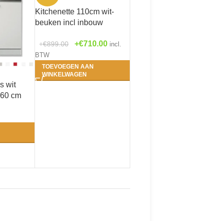
Kitchenette 110cm wit-
beuken incl inbouw
koelkast met of zonder
€
710.00
€
899.00
wandkasten RAI-1045
incl.
BTW
TOEVOEGEN AAN
WINKELWAGEN
s wit
 60 cm
kookplaat