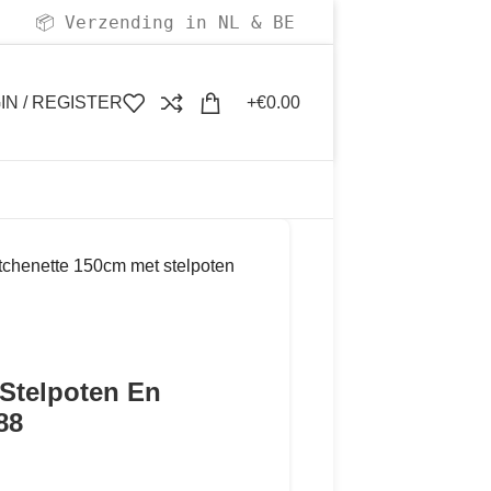
Verzending in NL & BE
📦
IN / REGISTER
€
0.00
itchenette 150cm met stelpoten
 Stelpoten En
88