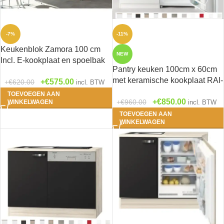
-7%
-11%
Keukenblok Zamora 100 cm
NEW
Incl. E-kookplaat en spoelbak
Pantry keuken 100cm x 60cm
HRG-1229
met keramische kookplaat RAI-
€
575.00
€
620.00
incl. BTW
5643
TOEVOEGEN AAN
€
850.00
€
960.00
WINKELWAGEN
incl. BTW
TOEVOEGEN AAN
WINKELWAGEN