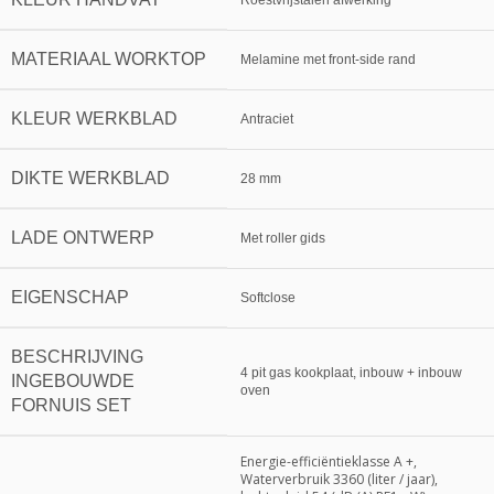
Roestvrijstalen afwerking
MATERIAAL WORKTOP
Melamine met front-side rand
KLEUR WERKBLAD
Antraciet
DIKTE WERKBLAD
28 mm
LADE ONTWERP
Met roller gids
EIGENSCHAP
Softclose
BESCHRIJVING
4 pit gas kookplaat, inbouw + inbouw
INGEBOUWDE
oven
FORNUIS SET
Energie-efficiëntieklasse A +,
Waterverbruik 3360 (liter / jaar),