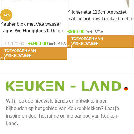
Kitchenette 110cm Antraciet
-14%
mat incl inbouw koelkast met of
Keukenblok met Vaatwasser
zonder wandkasten RAI-1047
Lagos Wit Hoogglans110cm x
€
960.00
incl. BTW
60 RAI-154
TOEVOEGEN AAN
€
960.00
€
1,120.00
incl. BTW
WINKELWAGEN
TOEVOEGEN AAN
WINKELWAGEN
Wil jij ook de nieuwste trends en ontwikkelingen
bijhouden op het gebied van Keukenblokken? Laat je
inspireren door het ruime online aanbod van Keuken-
Land.