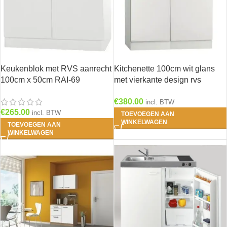
Keukenblok met RVS aanrecht
Kitchenette 100cm wit glans
100cm x 50cm RAI-69
met vierkante design rvs
spoelbak RAI-4430
€
380.00
incl. BTW
€
265.00
incl. BTW
TOEVOEGEN AAN
WINKELWAGEN
TOEVOEGEN AAN
WINKELWAGEN