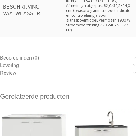
luchtgeluid 54 (dB (A) RE1 pW)
Afmetingen uitgepakt 82,0×59,5×54,0
BESCHRIJVING
cm, 6 wasprogramma’s, zout indicator
VAATWEASSER
en controlelampje voor
glansspoelmiddel, vermogen 1930 W,
Stroomvoorziening 220-240 / 50 (V /
Hz)
Beoordelingen (0)
Levering
Review
Gerelateerde producten