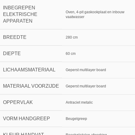
INBEGREPEN
Oven, 4-pit gaskookplaat en inbouw
ELEKTRISCHE
vaatwasser
APPARATEN
BREEDTE
280 cm
DIEPTE
60 cm
LICHAAMSMATERIAAL
Geperst multilayer board
MATERIAAL VOORZIJDE
Geperst multilayer board
OPPERVLAK
Antraciet metalic
VORM HANDGREEP
Beugelgreep
KLEUR HANDVAT