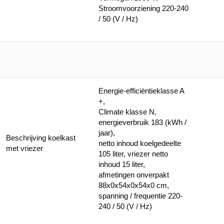
Stroomvoorziening 220-240
/ 50 (V / Hz)
Energie-efficiëntieklasse A
+,
Climate klasse N,
energieverbruik 183 (kWh /
jaar),
Beschrijving koelkast
netto inhoud koelgedeelte
met vriezer
105 liter, vriezer netto
inhoud 15 liter,
afmetingen onverpakt
88x0x54x0x54x0 cm,
spanning / frequentie 220-
240 / 50 (V / Hz)