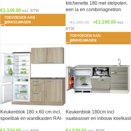
kitchenette 180 met stelpoten,
spoelbak RAI-299
een la en combimagnetron
€
1,149.00
incl. BTW
RAI-3118
TOEVOEGEN AAN
€
1,190.00
€
1,280.00
WINKELWAGEN
incl.
BTW
TOEVOEGEN AAN
WINKELWAGEN
Keukenblok 180 x 60 cm incl.
Keukenblok 180cm incl
spoelbak en wandkasten RAI-
vaatwasser en inbouw koelkast
490
RAI-3738
€
1,320.00
€
1,520.00
incl. BTW
incl. BTW