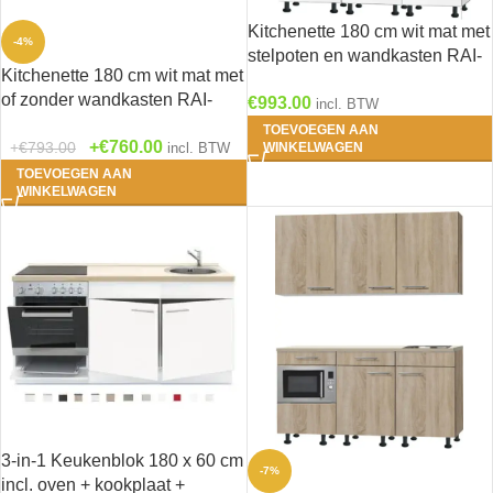
Kitchenette 180 cm wit mat met
-4%
stelpoten en wandkasten RAI-
Kitchenette 180 cm wit mat met
0144
of zonder wandkasten RAI-
€
993.00
incl. BTW
8585
TOEVOEGEN AAN
€
760.00
€
793.00
incl. BTW
WINKELWAGEN
TOEVOEGEN AAN
WINKELWAGEN
3-in-1 Keukenblok 180 x 60 cm
-7%
incl. oven + kookplaat +