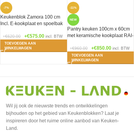
-7%
-11%
Keukenblok Zamora 100 cm
NEW
Incl. E-kookplaat en spoelbak
Pantry keuken 100cm x 60cm
HRG-1229
met keramische kookplaat RAI-
€
575.00
€
620.00
incl. BTW
5643
TOEVOEGEN AAN
€
850.00
€
960.00
WINKELWAGEN
incl. BTW
TOEVOEGEN AAN
WINKELWAGEN
Wil jij ook de nieuwste trends en ontwikkelingen
bijhouden op het gebied van Keukenblokken? Laat je
inspireren door het ruime online aanbod van Keuken-
Land.