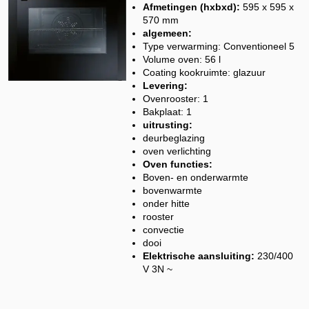
Afmetingen (hxbxd):
595 x 595 x
570 mm
algemeen:
Type verwarming: Conventioneel 5
Volume oven: 56 l
Coating kookruimte: glazuur
Levering:
Ovenrooster: 1
Bakplaat: 1
uitrusting:
deurbeglazing
oven verlichting
Oven functies:
Boven- en onderwarmte
bovenwarmte
onder hitte
rooster
convectie
dooi
Elektrische aansluiting:
230/400
V 3N ~