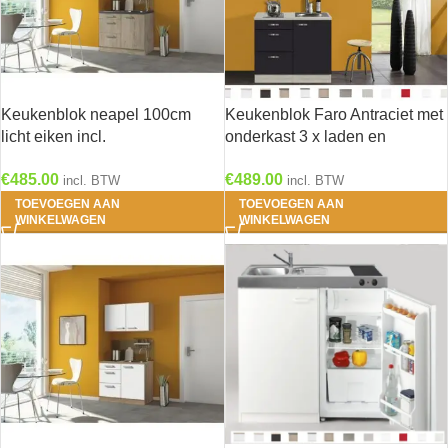
Keukenblok neapel 100cm
Keukenblok Faro Antraciet met
licht eiken incl.
onderkast 3 x laden en
Inbouwapparatuur HRG-240
bovenkast 100 x 60 cm OPTI-
€
485.00
€
489.00
0103
incl. BTW
incl. BTW
TOEVOEGEN AAN
TOEVOEGEN AAN
WINKELWAGEN
WINKELWAGEN