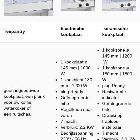
Electrische
keramische
Teepantry
kookplaat
kookplaat
1 kookzone ø
145 mm | 1200
1 kookplaat ø
W
145 mm | 1000
1 kookzone ø
W
180 mm | 1800
1 kookplaat 180
W
mm | 1200 W
plug Ready
geen ingebouwde
plug Ready
Restwarmte-
kookplaat, een plank
Geïntegreerde
indicator
voor uw koffie,
hitte
Geïntegreerde
waterkoker of
Regelknop naar
hitte
een ruitschaal
voren
Draaiknop
7 macht
traploos
Verbruik: 2,2 KW
instelbaar
Bedrijfsspanning:
7 macht
230V / 50 Hz
Verbruik: 3,0 KW