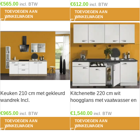
€
565.00
€
612.00
incl. BTW
incl. BTW
TOEVOEGEN AAN
TOEVOEGEN AAN
WINKELWAGEN
WINKELWAGEN
Keuken 210 cm met gekleurd
Kitchenette 220 cm wit
wandrek Incl.
hoogglans met vaatwasser en
Inbouwapparatuur KT222E-9-
koelkast en kookplaat RAI-
€
965.00
€
1,540.00
624
4534
incl. BTW
incl. BTW
TOEVOEGEN AAN
TOEVOEGEN AAN
WINKELWAGEN
WINKELWAGEN