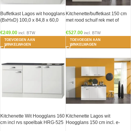
Buffetkast Lagos wit hoogglans
Kitchenette/buffetkast 150 cm
(BxHxD) 100,0 x 84,8 x 60,0
met rood schuif rek met of
cm U106-9
zonder kookveld en RVS
€
249.00
€
527.00
spoelbak KT156-9-365
incl. BTW
incl. BTW
TOEVOEGEN AAN
TOEVOEGEN AAN
WINKELWAGEN
WINKELWAGEN
Kitchenette Wit Hoogglans 160
Kitchenette Lagos wit
cm incl rvs spoelbak HRG-525
Hoogglans 150 cm incl. e-
kookplaat HRG-0389