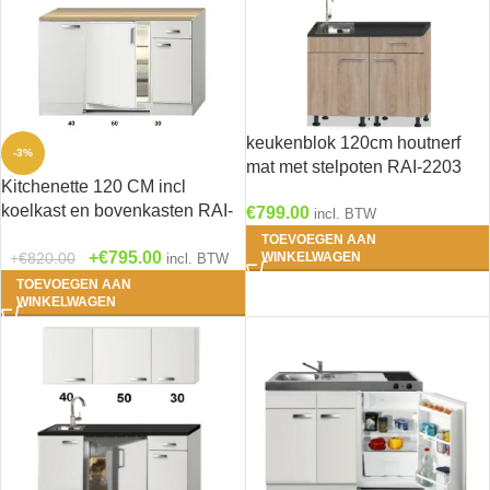
keukenblok 120cm houtnerf
-3%
mat met stelpoten RAI-2203
Kitchenette 120 CM incl
koelkast en bovenkasten RAI-
€
799.00
incl. BTW
2258
TOEVOEGEN AAN
€
795.00
€
820.00
WINKELWAGEN
incl. BTW
TOEVOEGEN AAN
WINKELWAGEN