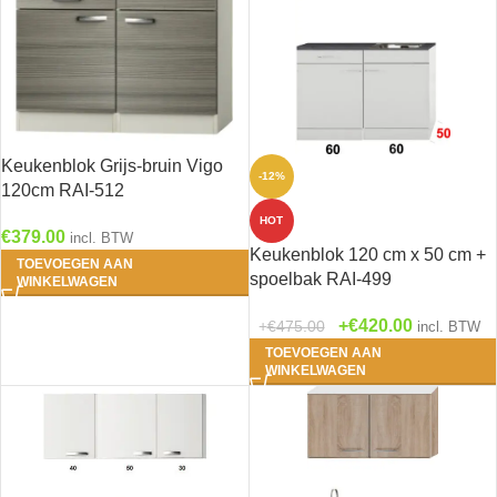
Keukenblok Grijs-bruin Vigo
-12%
120cm RAI-512
HOT
€
379.00
incl. BTW
Keukenblok 120 cm x 50 cm +
TOEVOEGEN AAN
spoelbak RAI-499
WINKELWAGEN
€
420.00
€
475.00
incl. BTW
TOEVOEGEN AAN
WINKELWAGEN