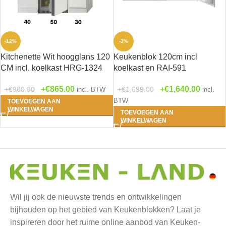
-12%
-3%
Kitchenette Wit hoogglans 120
Keukenblok 120cm incl
CM incl. koelkast HRG-1324
koelkast en RAI-591
€
865.00
€
1,640.00
€
980.00
€
1,699.00
incl. BTW
incl.
BTW
TOEVOEGEN AAN
WINKELWAGEN
TOEVOEGEN AAN
WINKELWAGEN
Wil jij ook de nieuwste trends en ontwikkelingen
bijhouden op het gebied van Keukenblokken? Laat je
inspireren door het ruime online aanbod van Keuken-