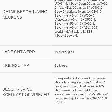
UO634-9, InbouwOven 60 cm, 1x T606-
9, AfzuigKap60 cm, 1x SPLO506-9,
DETAIL BESCHRIJVING
SpoelOnderkast 50 cm, 1x O406-9,
BovenKast 40 cm, 1x W606-9,
KEUKENS
Vaatwasser 60 cm, 1x O506-9,
BovenKast 50 cm, 1x O606-9,
BovenKast 60 cm, 1x A213-055
WerkBlad Antraciet., 1x EB1,
InbouwSpoelbak
LADE ONTWERP
Met roller gids
EIGENSCHAP
Softclose
Energie-efficiëntieklasse A +, Climate
klasse N, energieverbruik 183 (kWh /
jaar), netto inhoud koelgedeelte 105
BESCHRIJVING
liter, vriezer netto inhoud 15 liter,
KOELKAST OF VRIEZER
afmetingen onverpakt 88x0x54x0x54x0
cm, spanning / frequentie 220-240 / 50
(V / Hz)