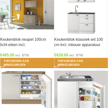
Keukenblok neapel 100cm
Keukenblok klassiek wit 100
licht eiken incl.
cm Incl. inbouw apparatuur
Inbouwapparatuur HRG-240
HRG-9299
€
485.00
€
629.00
incl. BTW
incl. BTW
TOEVOEGEN AAN
TOEVOEGEN AAN
WINKELWAGEN
WINKELWAGEN