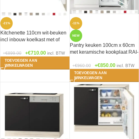
-21%
-11%
Kitchenette 110cm wit-beuken
NEW
incl inbouw koelkast met of
Pantry keuken 100cm x 60cm
zonder wandkasten RAI-1045
met keramische kookplaat RAI-
€
710.00
€
899.00
incl. BTW
5643
TOEVOEGEN AAN
€
850.00
€
960.00
WINKELWAGEN
incl. BTW
TOEVOEGEN AAN
WINKELWAGEN