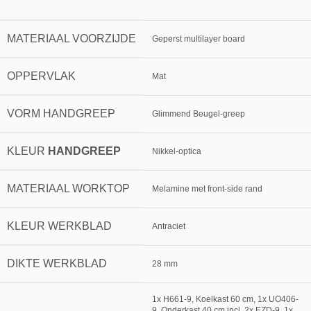
MATERIAAL VOORZIJDE
Geperst multilayer board
OPPERVLAK
Mat
VORM HANDGREEP
Glimmend Beugel-greep
KLEUR
HANDGREEP
Nikkel-optica
MATERIAAL WORKTOP
Melamine met front-side rand
KLEUR WERKBLAD
Antraciet
DIKTE WERKBLAD
28 mm
1x H661-9, Koelkast 60 cm, 1x UO406-
9, Onderkast 40 cm incl. 2x EZD-9, 1x