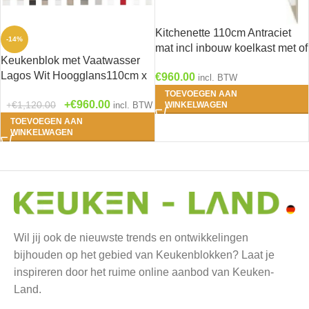
Kitchenette 110cm Antraciet
-14%
mat incl inbouw koelkast met of
Keukenblok met Vaatwasser
zonder wandkasten RAI-1047
Lagos Wit Hoogglans110cm x
€
960.00
incl. BTW
60 RAI-154
TOEVOEGEN AAN
€
960.00
€
1,120.00
incl. BTW
WINKELWAGEN
TOEVOEGEN AAN
WINKELWAGEN
Wil jij ook de nieuwste trends en ontwikkelingen
bijhouden op het gebied van Keukenblokken? Laat je
inspireren door het ruime online aanbod van Keuken-
Land.