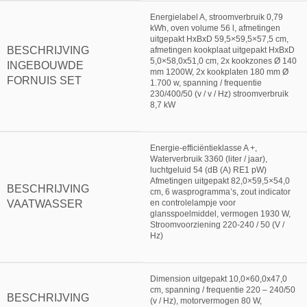
Energielabel A, stroomverbruik 0,79
kWh, oven volume 56 l, afmetingen
uitgepakt HxBxD 59,5×59,5×57,5 cm,
BESCHRIJVING
afmetingen kookplaat uitgepakt HxBxD
5,0×58,0x51,0 cm, 2x kookzones Ø 140
INGEBOUWDE
mm 1200W, 2x kookplaten 180 mm Ø
FORNUIS SET
1.700 w, spanning / frequentie
230/400/50 (v / v / Hz) stroomverbruik
8,7 kW
Energie-efficiëntieklasse A +,
Waterverbruik 3360 (liter / jaar),
luchtgeluid 54 (dB (A) RE1 pW)
Afmetingen uitgepakt 82,0×59,5×54,0
BESCHRIJVING
cm, 6 wasprogramma’s, zout indicator
VAATWASSER
en controlelampje voor
glansspoelmiddel, vermogen 1930 W,
Stroomvoorziening 220-240 / 50 (V /
Hz)
Dimension uitgepakt 10,0×60,0x47,0
cm, spanning / frequentie 220 – 240/50
BESCHRIJVING
(v / Hz), motorvermogen 80 W,