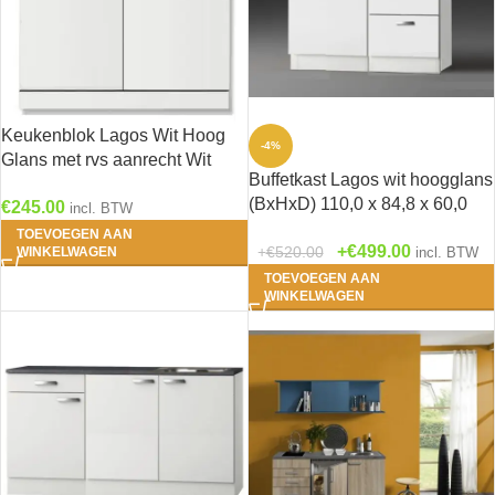
Keukenblok Lagos Wit Hoog
-4%
Glans met rvs aanrecht Wit
Buffetkast Lagos wit hoogglans
(BxDxH) 100 x 60 x 84,8 cm
(BxHxD) 110,0 x 84,8 x 60,0
€
245.00
SPL106-9-886
incl. BTW
cm U106-9
TOEVOEGEN AAN
€
499.00
€
520.00
WINKELWAGEN
incl. BTW
TOEVOEGEN AAN
WINKELWAGEN