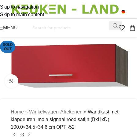
Skip to navigation
Skip to main content
MENU
SOLD
OUT
Click to enlarge
Home
»
Winkelwagen-Afrekenen
»
Wandkast met
klapdeuren Imola signaal rood satijn (BxHxD)
100,0×34.5×34,6 cm OPTI-52