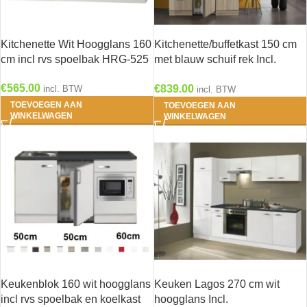
Kitchenette Wit Hoogglans 160
Kitchenette/buffetkast 150 cm
cm incl rvs spoelbak HRG-525
met blauw schuif rek Incl.
keramisch kookplaat en
€
565.00
€
839.00
incl. BTW
koelkast + RVS spoelbak
incl. BTW
KT156-9-365
TOEVOEGEN AAN
TOEVOEGEN AAN
WINKELWAGEN
WINKELWAGEN
Keukenblok 160 wit hoogglans
Keuken Lagos 270 cm wit
incl rvs spoelbak en koelkast
hoogglans Incl.