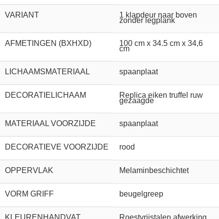
VARIANT
1 klapdeur naar boven
zonder legplank
AFMETINGEN (BXHXD)
100 cm x 34.5 cm x 34,6
cm
LICHAAMSMATERIAAL
spaanplaat
DECORATIELICHAAM
Replica eiken truffel ruw
gezaagde
MATERIAAL VOORZIJDE
spaanplaat
DECORATIEVE VOORZIJDE
rood
OPPERVLAK
Melaminbeschichtet
VORM GRIFF
beugelgreep
KLEURENHANDVAT
Roestvrijstalen afwerking