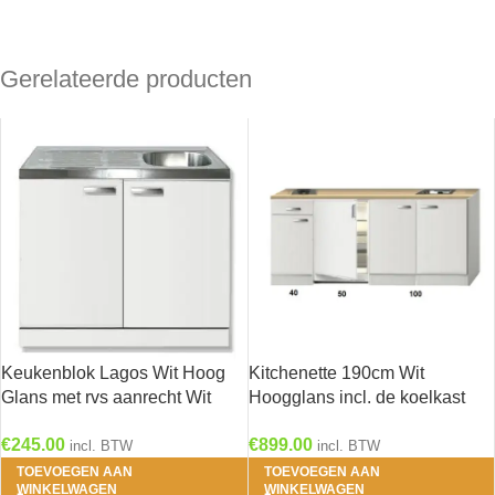
Gerelateerde producten
Keukenblok Lagos Wit Hoog
Kitchenette 190cm Wit
Glans met rvs aanrecht Wit
Hoogglans incl. de koelkast
(BxDxH) 100 x 60 x 84,8 cm
HRF-4600
€
245.00
€
899.00
SPL106-9-886
incl. BTW
incl. BTW
TOEVOEGEN AAN
TOEVOEGEN AAN
WINKELWAGEN
WINKELWAGEN