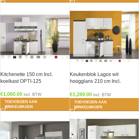
Kitchenette 150 cm Incl.
Keukenblok Lagos wit
koelkast OPTI-125
hoogglans 210 cm Incl.
Inbouwapparatuur RAI-749
€
1,060.00
€
1,289.00
incl. BTW
incl. BTW
TOEVOEGEN AAN
TOEVOEGEN AAN
WINKELWAGEN
WINKELWAGEN