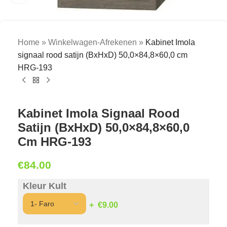
Home
»
Winkelwagen-Afrekenen
»
Kabinet Imola
signaal rood satijn (BxHxD) 50,0×84,8×60,0 cm
HRG-193
Kabinet Imola Signaal Rood
Satijn (BxHxD) 50,0×84,8×60,0
Cm HRG-193
€
84.00
Kleur Kult
€9.00