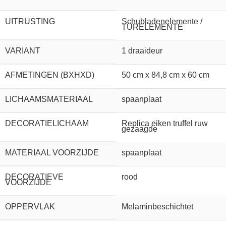
UITRUSTING
Schubladenelemente /
TÜRELEMENTE
VARIANT
1 draaideur
AFMETINGEN (BXHXD)
50 cm x 84,8 cm x 60 cm
LICHAAMSMATERIAAL
spaanplaat
DECORATIELICHAAM
Replica eiken truffel ruw
gezaagde
MATERIAAL VOORZIJDE
spaanplaat
DECORATIEVE
rood
VOORZIJDE
OPPERVLAK
Melaminbeschichtet