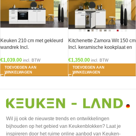
Keuken 210 cm met gekleurd
Kitchenette Zamora Wit 150 cm
wandrek Incl.
Incl. keramische kookplaat en
Inbouwapparatuur en RVS
rvs spoelbak KT159-9-543
€
1,039.00
€
1,350.00
spoelbak KT211E-9-732
incl. BTW
incl. BTW
TOEVOEGEN AAN
TOEVOEGEN AAN
WINKELWAGEN
WINKELWAGEN
Wil jij ook de nieuwste trends en ontwikkelingen
bijhouden op het gebied van Keukenblokken? Laat je
inspireren door het ruime online aanbod van Keuken-