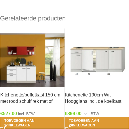
Gerelateerde producten
Kitchenette/buffetkast 150 cm
Kitchenette 190cm Wit
met rood schuif rek met of
Hoogglans incl. de koelkast
zonder kookveld en RVS
HRF-4600
€
527.00
€
899.00
spoelbak KT156-9-365
incl. BTW
incl. BTW
TOEVOEGEN AAN
TOEVOEGEN AAN
WINKELWAGEN
WINKELWAGEN