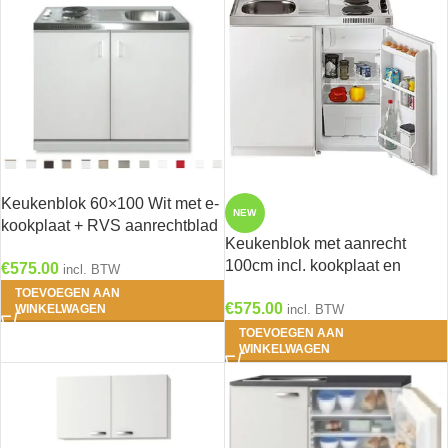
Keukenblok 60×100 Wit met e-
NEW
kookplaat + RVS aanrechtblad
Keukenblok met aanrecht
RAI-199
100cm incl. kookplaat en
€
575.00
incl. BTW
koelkast RAI-8855
TOEVOEGEN AAN
€
575.00
WINKELWAGEN
incl. BTW
TOEVOEGEN AAN
WINKELWAGEN