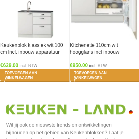
Keukenblok klassiek wit 100
Kitchenette 110cm wit
cm Incl. inbouw apparatuur
hoogglans incl inbouw
HRG-9299
koelkast met of zonder
€
629.00
€
950.00
wandkasten RAI-1046
incl. BTW
incl. BTW
TOEVOEGEN AAN
TOEVOEGEN AAN
WINKELWAGEN
WINKELWAGEN
Wil jij ook de nieuwste trends en ontwikkelingen
bijhouden op het gebied van Keukenblokken? Laat je