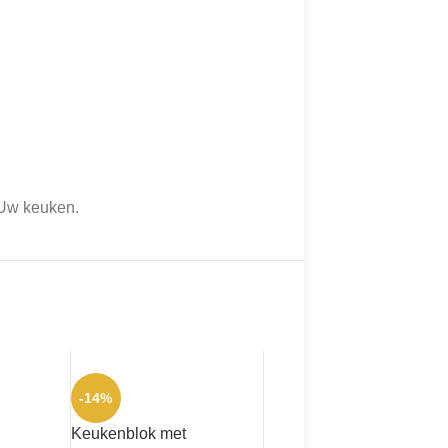
 Uw keuken.
-14%
Keukenblok met