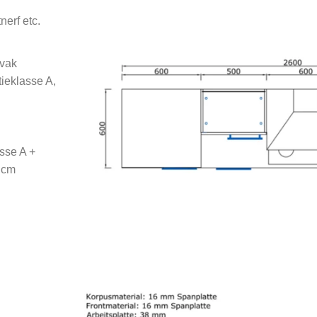
nerf etc.
svak
ieklasse A,
asse A +
 cm