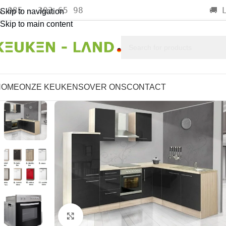
085 - 303 65 98

🚚
Skip to navigation
Skip to main content
HOME
ONZE KEUKENS
OVER ONS
CONTACT
Click to enlarge