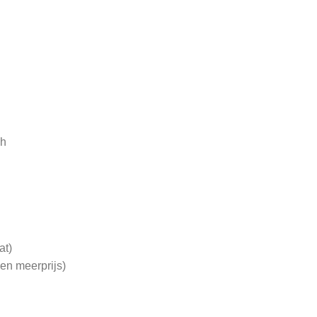
 h
at)
gen meerprijs)