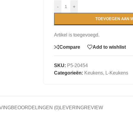
-
+
TOEVOEGEN AAN 
Artikel is toegevoegd.
Compare
Add to wishlist
SKU:
P5-20454
Categorieën:
Keukens
,
L-Keukens
VING
BEOORDELINGEN (0)
LEVERING
REVIEW