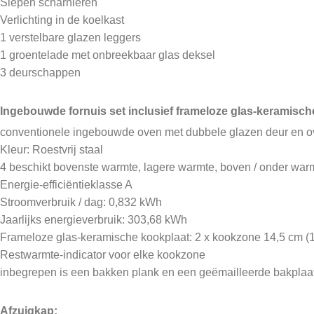
Slepen scharnieren
Verlichting in de koelkast
1 verstelbare glazen leggers
1 groentelade met onbreekbaar glas deksel
3 deurschappen
Ingebouwde fornuis set inclusief frameloze glas-keramische
conventionele ingebouwde oven met dubbele glazen deur en ov
Kleur: Roestvrij staal
4 beschikt bovenste warmte, lagere warmte, boven / onder warmt
Energie-efficiëntieklasse A
Stroomverbruik / dag: 0,832 kWh
Jaarlijks energieverbruik: 303,68 kWh
Frameloze glas-keramische kookplaat: 2 x kookzone 14,5 cm (1
Restwarmte-indicator voor elke kookzone
inbegrepen is een bakken plank en een geëmailleerde bakplaa
Afzuigkap: