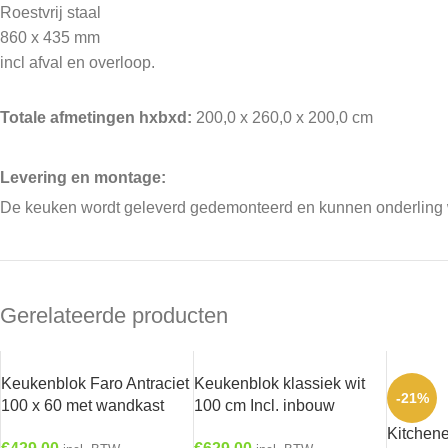
Roestvrij staal
860 x 435 mm
incl afval en overloop.
Totale afmetingen hxbxd:
200,0 x 260,0 x 200,0 cm
Levering en montage:
De keuken wordt geleverd gedemonteerd en kunnen onderling wo
Gerelateerde producten
Keukenblok Faro Antraciet
Keukenblok klassiek wit
-21%
100 x 60 met wandkast
100 cm Incl. inbouw
100cm RAI-0021
apparatuur HRG-9299
Kitchene