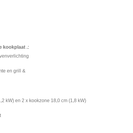
 kookplaat .:
enverlichting
e en grill &
,2 kW) en 2 x kookzone 18,0 cm (1,8 kW)
t