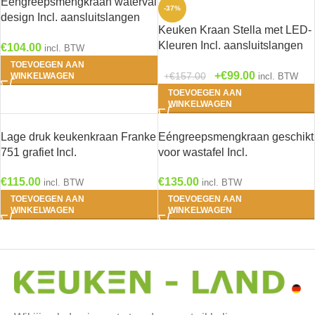
Eengreepsmengkraan waterval
-37%
design Incl. aansluitslangen
Keuken Kraan Stella met LED-
RAI-60
Kleuren Incl. aansluitslangen
€
104.00
incl. BTW
25150 RAI-980
TOEVOEGEN AAN
€
99.00
€
157.00
WINKELWAGEN
incl. BTW
TOEVOEGEN AAN
WINKELWAGEN
Lage druk keukenkraan Franke
Eéngreepsmengkraan geschikt
751 grafiet Incl.
voor wastafel Incl.
aansluitslangen HRG-85
aansluitslangen HRG-3874
€
115.00
€
135.00
incl. BTW
incl. BTW
TOEVOEGEN AAN
TOEVOEGEN AAN
WINKELWAGEN
WINKELWAGEN