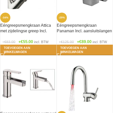
-34%
-29%
Eéngreepsmengkraan Attica
Eéngreepsmengkraan
met zijdelingse greep Incl.
Panaman Incl. aansluitslangen
aansluitslangen RAI-550
RAI-90
€
55.00
€
89.00
€
83.00
€
125.00
incl. BTW
incl. BTW
TOEVOEGEN AAN
TOEVOEGEN AAN
WINKELWAGEN
WINKELWAGEN