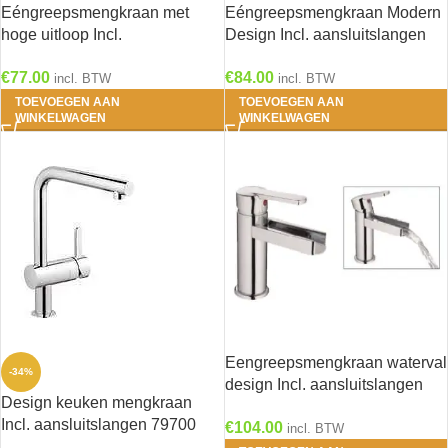
Eéngreepsmengkraan met
Eéngreepsmengkraan Modern
hoge uitloop Incl.
Design Incl. aansluitslangen
aansluitslangen 79136 RAI-69
25150 RAI-74
€
77.00
€
84.00
incl. BTW
incl. BTW
TOEVOEGEN AAN
TOEVOEGEN AAN
WINKELWAGEN
WINKELWAGEN
Eengreepsmengkraan waterval
-34%
design Incl. aansluitslangen
Design keuken mengkraan
RAI-60
Incl. aansluitslangen 79700
€
104.00
incl. BTW
HRG-9537