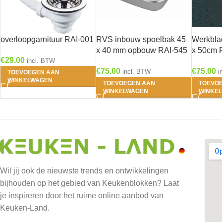
overloopgarnituur RAI-001
RVS inbouw spoelbak 45
Werkbla
x 40 mm opbouw RAI-545
x 50cm 
€
29.00
incl. BTW
€
75.00
€
75.00
incl. BTW
i
TOEVOEGEN AAN
WINKELWAGEN
TOEVOEGEN AAN
TOEVO
WINKELWAGEN
WINKE
Wil jij ook de nieuwste trends en ontwikkelingen
bijhouden op het gebied van Keukenblokken? Laat
je inspireren door het ruime online aanbod van
Keuken-Land.