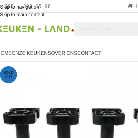
085 - 303 65 98

🚚
Skip to navigation
Skip to main content
HOME
ONZE KEUKENS
OVER ONS
CONTACT
SOLD
OUT