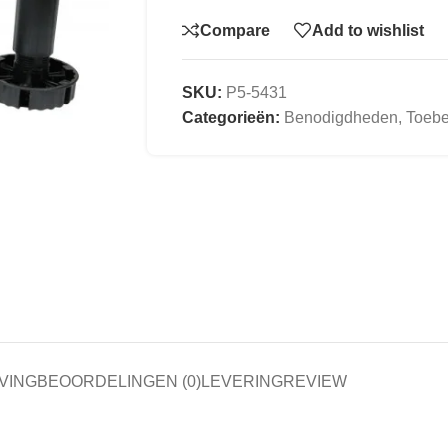
Compare
Add to wishlist
SKU:
P5-5431
Categorieën:
Benodigdheden
,
Toeb
VING
BEOORDELINGEN (0)
LEVERING
REVIEW