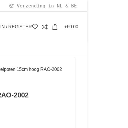
Verzending in NL & BE
📦
IN / REGISTER
€
0.00
telpoten 15cm hoog RAO-2002
RAO-2002