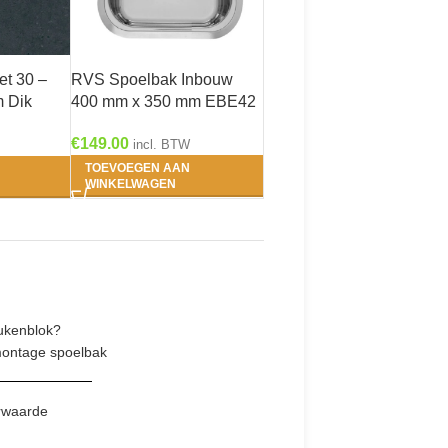
et 30 –
RVS Spoelbak Inbouw
 Dik
400 mm x 350 mm EBE42
€
149.00
incl. BTW
TOEVOEGEN AAN
WINKELWAGEN
ukenblok?
montage spoelbak
rwaarde