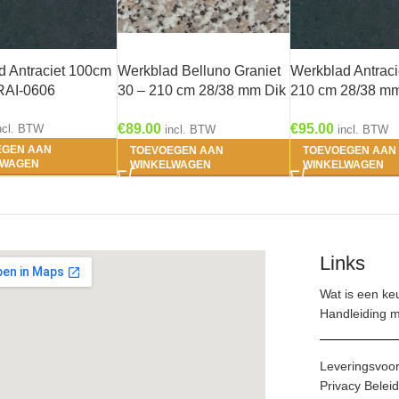
d Antraciet 100cm
Werkblad Belluno Graniet
Werkblad Antraci
RAI-0606
30 – 210 cm 28/38 mm Dik
210 cm 28/38 mm
HRG-8598
HRG-8596
€
89.00
€
95.00
ncl. BTW
incl. BTW
incl. BTW
EGEN AAN
TOEVOEGEN AAN
TOEVOEGEN AAN
LWAGEN
WINKELWAGEN
WINKELWAGEN
Links
Wat is een ke
Handleiding 
Leveringsvoo
Privacy Beleid