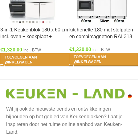
3-in-1 Keukenblok 180 x 60 cm
kitchenette 180 met stelpoten
incl. oven + kookplaat +
en combimagnetron RAI-318
spoelbak en wandkasten RAI-
€
1,330.00
€
1,320.00
289
incl. BTW
incl. BTW
TOEVOEGEN AAN
TOEVOEGEN AAN
WINKELWAGEN
WINKELWAGEN
Wil jij ook de nieuwste trends en ontwikkelingen
bijhouden op het gebied van Keukenblokken? Laat je
inspireren door het ruime online aanbod van Keuken-
Land.