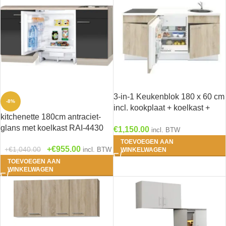
3-in-1 Keukenblok 180 x 60 cm
-8%
incl. kookplaat + koelkast +
kitchenette 180cm antraciet-
spoelbak RAI-301
glans met koelkast RAI-4430
€
1,150.00
incl. BTW
TOEVOEGEN AAN
€
955.00
€
1,040.00
incl. BTW
WINKELWAGEN
TOEVOEGEN AAN
WINKELWAGEN