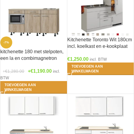
Kitchenette Toronto Wit 180cm
-7%
incl. koelkast en e-kookplaat
kitchenette 180 met stelpoten,
HRG-3599
een la en combimagnetron
€
1,250.00
incl. BTW
RAI-3118
TOEVOEGEN AAN
€
1,190.00
€
1,280.00
incl.
WINKELWAGEN
BTW
TOEVOEGEN AAN
WINKELWAGEN