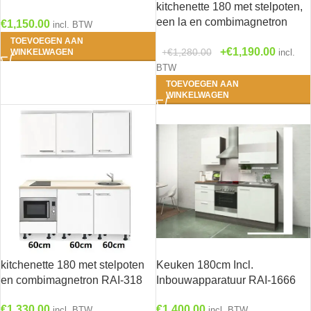
kitchenette 180 met stelpoten,
spoelbak RAI-301
een la en combimagnetron
€
1,150.00
incl. BTW
RAI-3118
TOEVOEGEN AAN
€
1,190.00
€
1,280.00
WINKELWAGEN
incl.
BTW
TOEVOEGEN AAN
WINKELWAGEN
kitchenette 180 met stelpoten
Keuken 180cm Incl.
en combimagnetron RAI-318
Inbouwapparatuur RAI-1666
€
1,330.00
€
1,400.00
incl. BTW
incl. BTW