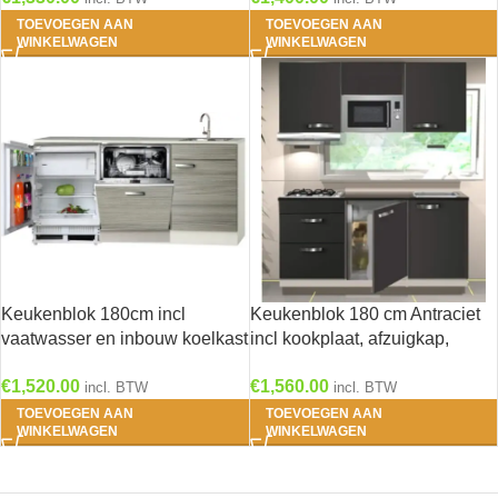
TOEVOEGEN AAN
TOEVOEGEN AAN
WINKELWAGEN
WINKELWAGEN
Keukenblok 180cm incl
Keukenblok 180 cm Antraciet
vaatwasser en inbouw koelkast
incl kookplaat, afzuigkap,
RAI-3738
inbouw koelkast en magnetron
€
1,520.00
€
1,560.00
RAI-191
incl. BTW
incl. BTW
TOEVOEGEN AAN
TOEVOEGEN AAN
WINKELWAGEN
WINKELWAGEN