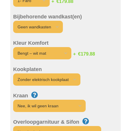
€179.88
Bijbehorende wandkast(en)
Kleur Komfort
€179.88
Kookplaten
Kraan
Overloopgarnituur & Sifon