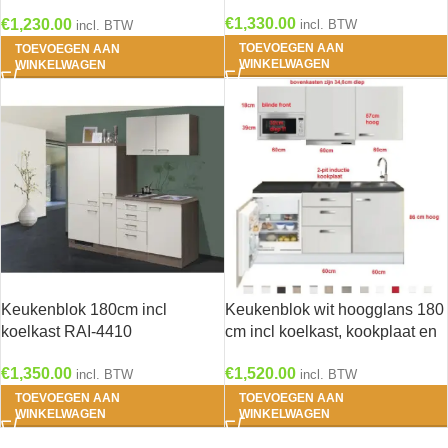
bergruimte 180cm RAI-1049
€
1,330.00
€
1,230.00
incl. BTW
incl. BTW
TOEVOEGEN AAN
TOEVOEGEN AAN
WINKELWAGEN
WINKELWAGEN
Keukenblok 180cm incl
Keukenblok wit hoogglans 180
koelkast RAI-4410
cm incl koelkast, kookplaat en
afzuigkap RAI-5421
€
1,350.00
€
1,520.00
incl. BTW
incl. BTW
TOEVOEGEN AAN
TOEVOEGEN AAN
WINKELWAGEN
WINKELWAGEN