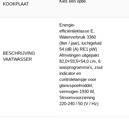
Kies een optie
KOOKPLAAT
Energie-
efficiëntieklasse E,
Waterverbruik 3360
(liter / jaar), luchtgeluid
54 (dB (A) RE1 pW)
BESCHRIJVING
Afmetingen uitgepakt
VAATWASSER
82,0×59,5×54,0 cm, 6
wasprogramma’s, zout
indicator en
controlelampje voor
glansspoelmiddel,
vermogen 1930 W,
Stroomvoorziening
220-240 / 50 (V / Hz)