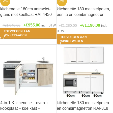
-8%
-7%
kitchenette 180cm antraciet-
kitchenette 180 met stelpoten,
glans met koelkast RAI-4430
een la en combimagnetron
RAI-3118
€
955.00
€
1,190.00
€
1,040.00
€
1,280.00
incl. BTW
incl.
BTW
TOEVOEGEN AAN
WINKELWAGEN
TOEVOEGEN AAN
WINKELWAGEN
4-in-1 Kitchenette + oven +
kitchenette 180 met stelpoten
kookplaat + koelkast +
en combimagnetron RAI-318