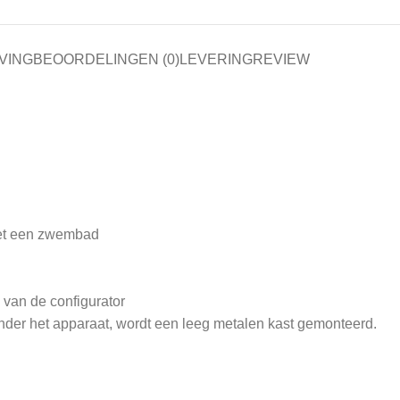
VING
BEOORDELINGEN (0)
LEVERING
REVIEW
 met een zwembad
 van de configurator
 onder het apparaat, wordt een leeg metalen kast gemonteerd.