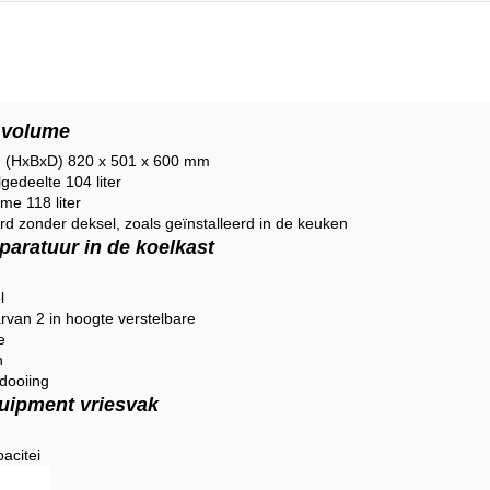
 volume
n (HxBxD) 820 x 501 x 600 mm
gedeelte 104 liter
me 118 liter
rd zonder deksel, zoals geïnstalleerd in de keuken
paratuur in de koelkast
l
rvan 2 in hoogte verstelbare
e
n
dooiing
uipment vriesvak
pacitei