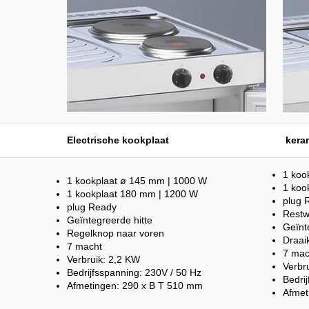
Electrische kookplaat
kera
1 koo
1 kookplaat ø 145 mm | 1000 W
1 koo
1 kookplaat 180 mm | 1200 W
plug 
plug Ready
Restw
Geïntegreerde hitte
Geïnt
Regelknop naar voren
Draai
7 macht
7 mac
Verbruik: 2,2 KW
Verbr
Bedrijfsspanning: 230V / 50 Hz
Bedri
Afmetingen: 290 x B T 510 mm
Afmet