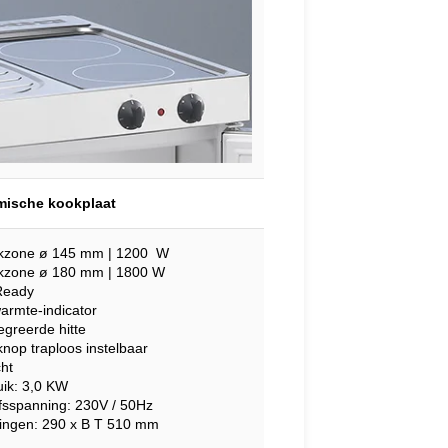
mische kookplaat
kzone ø 145 mm | 1200 W
kzone ø 180 mm | 1800 W
Ready
armte-indicator
egreerde hitte
knop traploos instelbaar
ht
uik: 3,0 KW
jfsspanning: 230V / 50Hz
ingen: 290 x B T 510 mm