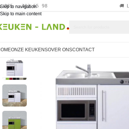
085 - 303 65 98

🚚
Skip to navigation
Skip to main content
HOME
ONZE KEUKENS
OVER ONS
CONTACT