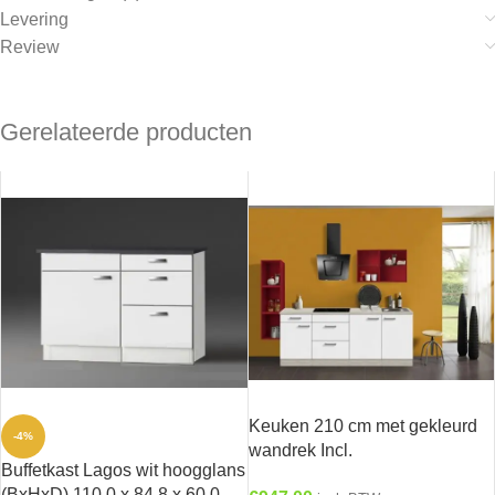
Levering
Review
Gerelateerde producten
Keuken 210 cm met gekleurd
-4%
wandrek Incl.
Buffetkast Lagos wit hoogglans
Inbouwapparatuur KT242E-9-
(BxHxD) 110,0 x 84,8 x 60,0