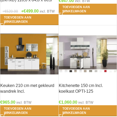
€
947.00
634
incl. BTW
cm U106-9
TOEVOEGEN AAN
€
499.00
€
520.00
incl. BTW
WINKELWAGEN
TOEVOEGEN AAN
WINKELWAGEN
Keuken 210 cm met gekleurd
Kitchenette 150 cm Incl.
wandrek Incl.
koelkast OPTI-125
Inbouwapparatuur KT222E-9-
€
1,060.00
€
965.00
624
incl. BTW
incl. BTW
TOEVOEGEN AAN
TOEVOEGEN AAN
WINKELWAGEN
WINKELWAGEN