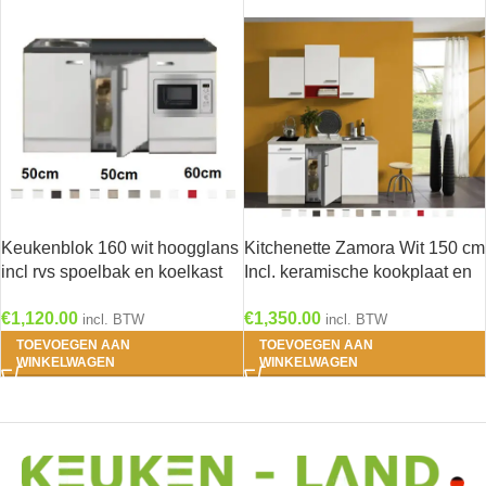
Keukenblok 160 wit hoogglans
Kitchenette Zamora Wit 150 cm
incl rvs spoelbak en koelkast
Incl. keramische kookplaat en
en magnetron RAI-514
rvs spoelbak KT159-9-543
€
1,120.00
€
1,350.00
incl. BTW
incl. BTW
TOEVOEGEN AAN
TOEVOEGEN AAN
WINKELWAGEN
WINKELWAGEN