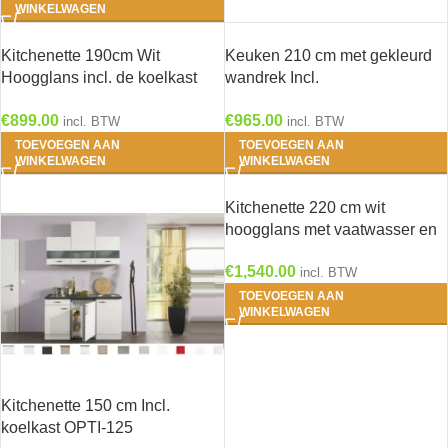
WINKELWAGEN
Kitchenette 190cm Wit
Keuken 210 cm met gekleurd
Hoogglans incl. de koelkast
wandrek Incl.
HRF-4600
Inbouwapparatuur KT222E-9-
€
899.00
€
965.00
624
incl. BTW
incl. BTW
TOEVOEGEN AAN
TOEVOEGEN AAN
WINKELWAGEN
WINKELWAGEN
Kitchenette 220 cm wit
hoogglans met vaatwasser en
koelkast en kookplaat RAI-
€
1,540.00
4534
incl. BTW
TOEVOEGEN AAN
WINKELWAGEN
Kitchenette 150 cm Incl.
koelkast OPTI-125