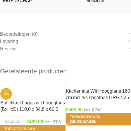
EIGENSCHAP
Softclose
Beoordelingen (0)
Levering
Review
Gerelateerde producten
Kitchenette Wit Hoogglans 160
-4%
cm incl rvs spoelbak HRG-525
Buffetkast Lagos wit hoogglans
(BxHxD) 110,0 x 84,8 x 60,0
€
565.00
incl. BTW
cm U106-9
TOEVOEGEN AAN
€
499.00
€
520.00
WINKELWAGEN
incl. BTW
TOEVOEGEN AAN