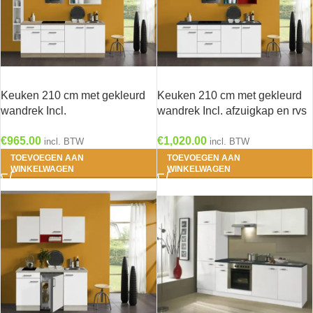
Keuken 210 cm met gekleurd
Keuken 210 cm met gekleurd
wandrek Incl.
wandrek Incl. afzuigkap en rvs
Inbouwapparatuur KT222E-9-
spoelbak KT212E-9-601
€
965.00
€
1,020.00
624
incl. BTW
incl. BTW
TOEVOEGEN AAN
TOEVOEGEN AAN
WINKELWAGEN
WINKELWAGEN