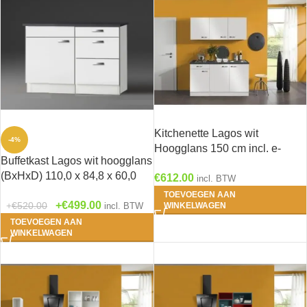
Kitchenette Lagos wit
-4%
Hoogglans 150 cm incl. e-
Buffetkast Lagos wit hoogglans
kookplaat HRG-0389
(BxHxD) 110,0 x 84,8 x 60,0
€
612.00
incl. BTW
cm U106-9
TOEVOEGEN AAN
€
499.00
€
520.00
incl. BTW
WINKELWAGEN
TOEVOEGEN AAN
WINKELWAGEN