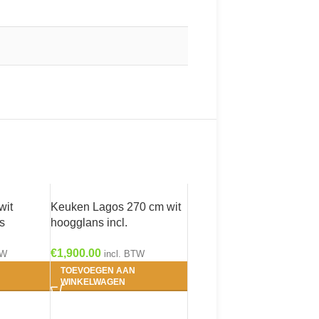
wit
Keuken Lagos 270 cm wit
s
hoogglans incl.
kast en
Inbouwapparatuur OPTI-
€
1,900.00
514
125
TW
incl. BTW
TOEVOEGEN AAN
WINKELWAGEN