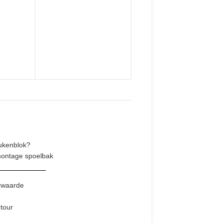
ukenblok?
montage spoelbak
rwaarde
tour