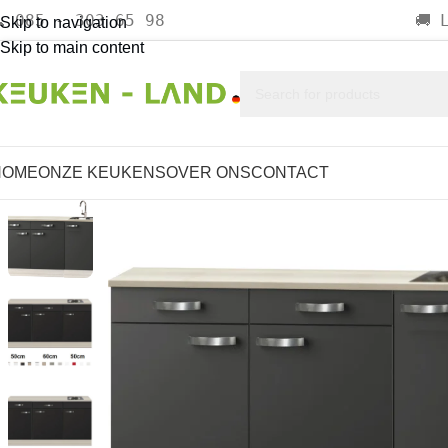
085 - 303 65 98

🚚
Skip to navigation
Skip to main content
HOME
ONZE KEUKENS
OVER ONS
CONTACT