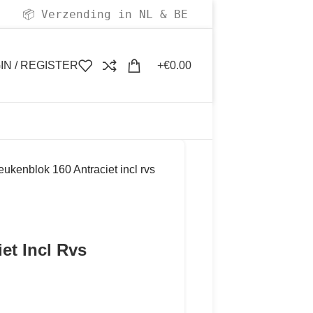
Verzending in NL & BE
📦
IN / REGISTER
€
0.00
eukenblok 160 Antraciet incl rvs
et Incl Rvs