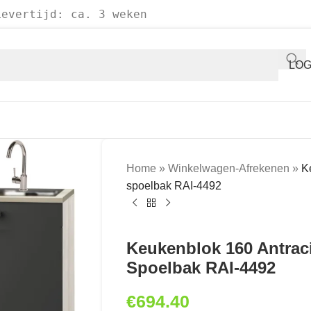
Levertijd: ca. 3 weken
LOG
Home
»
Winkelwagen-Afrekenen
»
K
spoelbak RAI-4492
Keukenblok 160 Antraci
Spoelbak RAI-4492
€
694.40