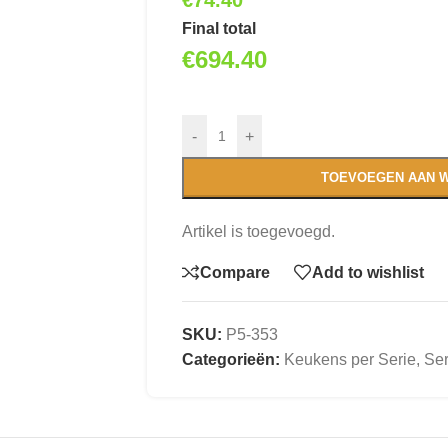
€
74.40
Final total
€
694.40
-
+
TOEVOEGEN AAN 
Artikel is toegevoegd.
Compare
Add to wishlist
SKU:
P5-353
Categorieën:
Keukens per Serie
,
Ser