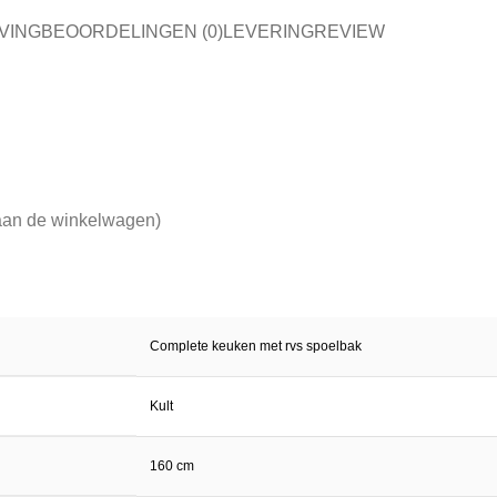
VING
BEOORDELINGEN (0)
LEVERING
REVIEW
n aan de winkelwagen)
Complete keuken met rvs spoelbak
Kult
160 cm