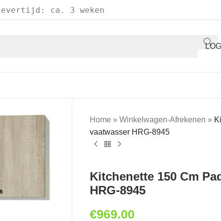
Levertijd: ca. 3 weken
LOG
Home
»
Winkelwagen-Afrekenen
»
K
vaatwasser HRG-8945
Kitchenette 150 Cm Pa
HRG-8945
€
969.00