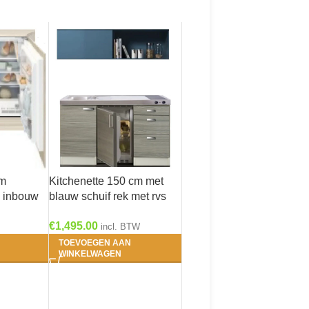
cm
Kitchenette 150 cm met
l inbouw
blauw schuif rek met rvs
zonder
aanrechtblad, keramisch
€
1,495.00
-1047
kookplaat en rvs spoelbak
incl. BTW
RAI-5252
TOEVOEGEN AAN
WINKELWAGEN