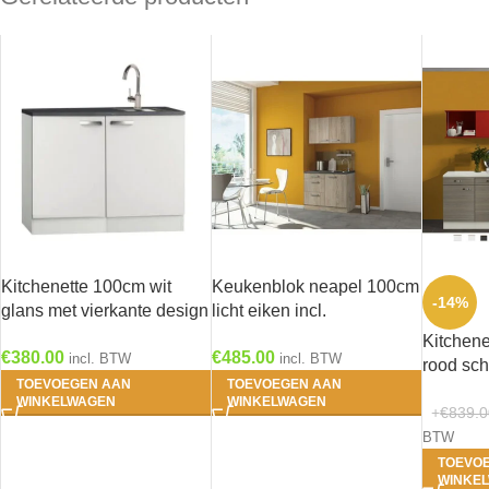
Kitchenette 100cm wit
Keukenblok neapel 100cm
-14%
glans met vierkante design
licht eiken incl.
rvs spoelbak RAI-4430
Inbouwapparatuur HRG-
Kitchene
€
380.00
€
485.00
240
incl. BTW
incl. BTW
rood sch
TOEVOEGEN AAN
TOEVOEGEN AAN
210
WINKELWAGEN
WINKELWAGEN
€
839.0
BTW
TOEVO
WINKE