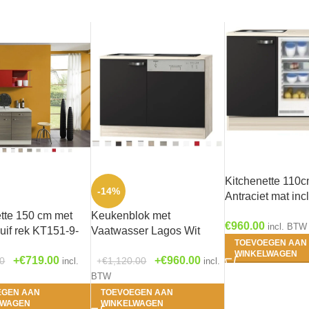
Kitchenette 110
-14%
Antraciet mat inc
koelkast met of 
tte 150 cm met
Keukenblok met
€
960.00
wandkasten RAI
incl. BTW
uif rek KT151-9-
Vaatwasser Lagos Wit
TOEVOEGEN AAN
Hoogglans110cm x 60
WINKELWAGEN
€
719.00
€
960.00
0
€
1,120.00
RAI-154
incl.
incl.
BTW
EGEN AAN
TOEVOEGEN AAN
LWAGEN
WINKELWAGEN