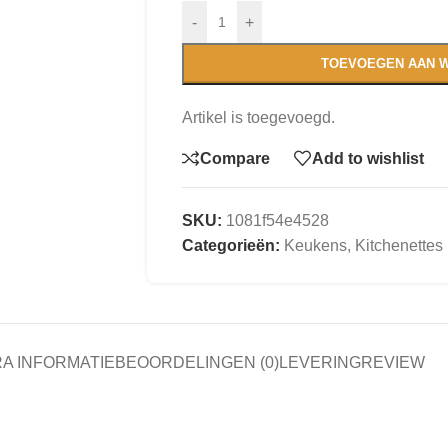
-
+
TOEVOEGEN AAN 
Artikel is toegevoegd.
Compare
Add to wishlist
SKU:
1081f54e4528
Categorieën:
Keukens
,
Kitchenettes
A INFORMATIE
BEOORDELINGEN (0)
LEVERING
REVIEW