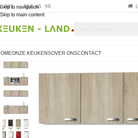
085 - 303 65 98

🚚
Skip to navigation
Skip to main content
HOME
ONZE KEUKENS
OVER ONS
CONTACT