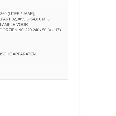
0 (LITER / JAAR),
AKT 82,0×59,5×54,0 CM, 6
ELAMPJE VOOR
IENING 220-240 / 50 (V / HZ)
RISCHE APPARATEN