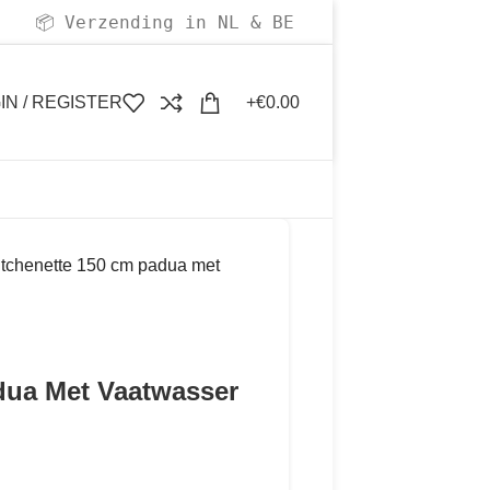
Verzending in NL & BE
📦
IN / REGISTER
€
0.00
itchenette 150 cm padua met
dua Met Vaatwasser