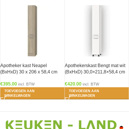
Apotheker kast Neapel
Apothekerskast Bengt mat wit
(BxHxD) 30 x 206 x 58,4 cm
(BxHxD) 30,0×211,8×58,4 cm
RAI-796
RAI-596
€
395.00
€
420.00
incl. BTW
incl. BTW
TOEVOEGEN AAN
TOEVOEGEN AAN
WINKELWAGEN
WINKELWAGEN