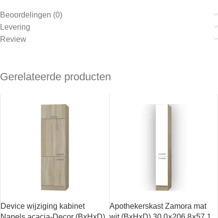
Beoordelingen (0)
Levering
Review
Gerelateerde producten
Device wijziging kabinet
Apothekerskast Zamora mat
Napels acacia-Decor (BxHxD)
wit (BxHxD) 30,0×206,8×57,1