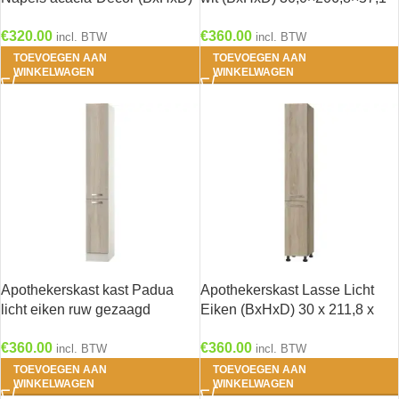
60,0×206,8×57,1 cm HRG-
cm RAI-896
€
320.00
€
360.00
0195
incl. BTW
incl. BTW
TOEVOEGEN AAN
TOEVOEGEN AAN
WINKELWAGEN
WINKELWAGEN
Apothekerskast kast Padua
Apothekerskast Lasse Licht
licht eiken ruw gezaagd
Eiken (BxHxD) 30 x 211,8 x
(BxHxD) 30,0×206,8×57,1 cm
58,4 cm RAI-796
€
360.00
€
360.00
RAI-296
incl. BTW
incl. BTW
TOEVOEGEN AAN
TOEVOEGEN AAN
WINKELWAGEN
WINKELWAGEN