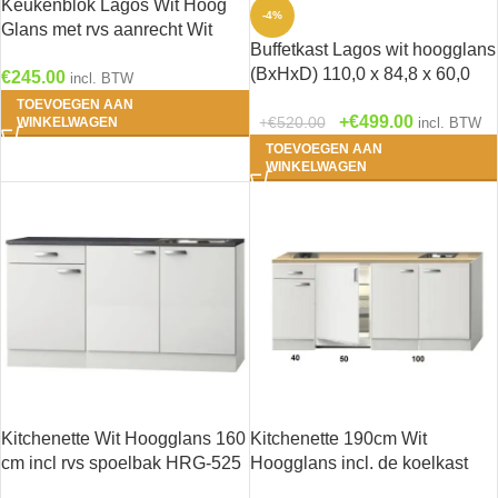
Keukenblok Lagos Wit Hoog
-4%
Glans met rvs aanrecht Wit
Buffetkast Lagos wit hoogglans
(BxDxH) 100 x 60 x 84,8 cm
(BxHxD) 110,0 x 84,8 x 60,0
€
245.00
SPL106-9-886
incl. BTW
cm U106-9
TOEVOEGEN AAN
€
499.00
€
520.00
WINKELWAGEN
incl. BTW
TOEVOEGEN AAN
WINKELWAGEN
Kitchenette Wit Hoogglans 160
Kitchenette 190cm Wit
cm incl rvs spoelbak HRG-525
Hoogglans incl. de koelkast
HRF-4600