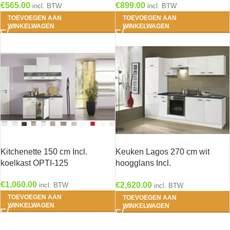
€
565.00
€
899.00
incl. BTW
incl. BTW
TOEVOEGEN AAN
TOEVOEGEN AAN
WINKELWAGEN
WINKELWAGEN
Kitchenette 150 cm Incl.
Keuken Lagos 270 cm wit
koelkast OPTI-125
hoogglans Incl.
Inbouwapparatuur OPTI-125
€
1,060.00
€
2,620.00
incl. BTW
incl. BTW
TOEVOEGEN AAN
TOEVOEGEN AAN
WINKELWAGEN
WINKELWAGEN