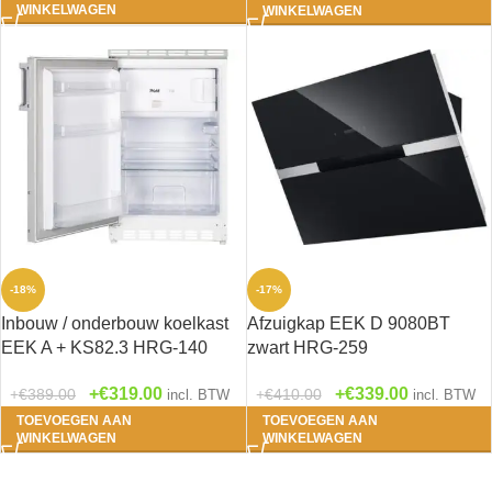
WINKELWAGEN
WINKELWAGEN
-18%
-17%
Inbouw / onderbouw koelkast
Afzuigkap EEK D 9080BT
EEK A + KS82.3 HRG-140
zwart HRG-259
€
319.00
€
339.00
€
389.00
€
410.00
incl. BTW
incl. BTW
TOEVOEGEN AAN
TOEVOEGEN AAN
WINKELWAGEN
WINKELWAGEN