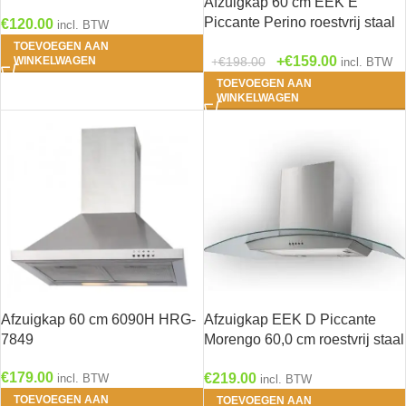
Afzuigkap 60 cm EEK E
Piccante Perino roestvrij staal
€
120.00
incl. BTW
HRG-235
TOEVOEGEN AAN
€
159.00
€
198.00
WINKELWAGEN
incl. BTW
TOEVOEGEN AAN
WINKELWAGEN
Afzuigkap 60 cm 6090H HRG-
Afzuigkap EEK D Piccante
7849
Morengo 60,0 cm roestvrij staal
HRG-3199
€
179.00
€
219.00
incl. BTW
incl. BTW
TOEVOEGEN AAN
TOEVOEGEN AAN